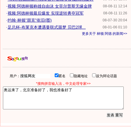
·
视频:阿德林顿称雄自由泳 女菲尔普斯无缘金牌
08-08-11 12:14
·
视频:阿德林顿最后爆发 实现逆转勇夺冠军
08-08-11 11:26
·
约翰·林顿"朋克"依旧(图)
08-07-30 20:04
·
足总杯-布莱克本遭遇曼联式噩梦 贝巴2球...
08-01-06 01:10
更多关于
林顿 阿德
的新闻>>
用户：
匿名
隐藏地址
设为辩论话题
*搜狗拼音输入法，中文处理专家>>