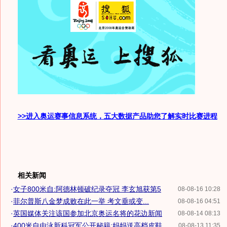
>>进入奥运赛事信息系统，五大数据产品助您了解实时比赛进程
相关新闻
·
女子800米自:阿德林顿破纪录夺冠 李玄旭获第5
08-08-16 10:28
·
菲尔普斯八金梦成败在此一举 考文垂或变...
08-08-16 04:51
·
英国媒体关注该国参加北京奥运名将的花边新闻
08-08-14 08:13
·
400米自由泳新科冠军公开秘籍:妈妈送高档皮鞋
08-08-13 11:35