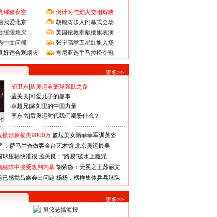
亮璀璨夜空
倒计时与焰火交相辉映
曲我爱北京
胡锦涛步入闭幕式会场
台缓缓熄灭
英国伦敦奉献接旗表演
秀中文问候
张宁高举五星红旗入场
良好适合观烟火
肯尼亚选手马拉松夺冠
更多>>
·
胡卫东
|
从奥运看篮球强队之路
·
孟关良
|
可爱儿子的趣事
·
卓越兄
|
篆刻里的中国力量
·
李东雷
|
后奥运时代我们期盼什么？
相
换形象损失9000万
篮坛美女隋菲菲军训英姿
室 ：萨马兰奇做客金台艺术馆
北京奥运最美
国球压轴快准很
孟关良：“路易”破水上魔咒
揭秘陈中接受改判内幕
胡紫微：无冕之王苏丽文
前已感觉吕鑫会出问题
杨杨：榜样集体乒乓球队
更多>>