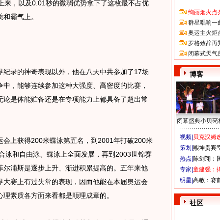
上来，以及0.01秒的微弱优势拿下了这枚最不占优
绚丽烟火点
质和霸气上。
群星唱响一
奥运主火炬
罗格致辞再
闭幕式天气
录的神奇表现以外，他在八天中共参加了17场
博客
争中，能够连续参加这种大强度、高密度的比赛，
无论是体能贮备还是在专项能力上都具备了超出常
闭幕盛典小贝亮
视频|
贝克汉姆改
获得200米蝶泳第五名，到2001年打破200米
策划|
熙坤贵宾
合泳和自由泳、蝶泳上全面发展，再到2003世锦赛
热点|
陈剑翔：
菲尔浦斯是逐步上升、渐进积累提高的。五年来他
专家|
童建强：
明星|
高敏：赛
界大赛上有过失常的表现，因而他能在本届奥运会
心理素质各方面来看都是顺理成章的。
社区