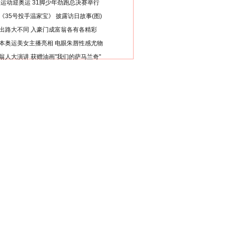
类运动迎奥运 31脚少年劲跑总决赛举行
《35号投手温家宝》 披露访日故事(图)
出路大不同 入豪门成富翁各有各精彩
本奥运美女主播亮相 电眼朱唇性感尤物
翁人大演讲 获赠油画"我们的萨马兰奇"