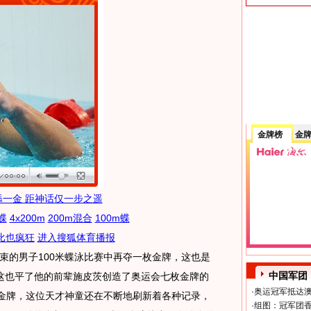
金牌榜
金
添一金 距神话仅一步之遥
蝶
4x200m
200m混合
100m蝶
比也疯狂
进入搜狐体育播报
束的男子100米蝶泳比赛中再夺一枚金牌，这也是
中国军团
这也平了他的前辈施皮茨创造了奥运会七枚金牌的
·
奥运冠军抵达澳
会金牌，这位天才神童还在不断地刷新着各种记录，
·
组图：冠军团香