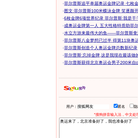
·
菲尔普斯追平单届奥运金牌记录 七枚金牌
·
图文:菲尔普斯100米蝶泳金牌 笑逐颜
·
6枚金牌6项世界纪录 菲尔普斯:我是干
·
成奥运金牌第一人 五大性格特质助菲尔普
·
水立方游来最伟大的鱼——菲尔普斯拿到1
·
菲尔普斯八金梦想已过半 得第11块奥运金
·
菲尔普斯创造个人奥运金牌总数新纪录
·
菲尔普斯:忘掉金牌,这是我现在最该做
·
菲尔普斯获得北京奥运会男子200米自
用户：
匿名
*搜狗拼音输入法，中文处理