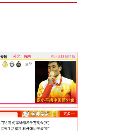
特约
奥运金牌猜猜猜
牌专题
全部
更多>>
门访问 何厚铧颁发千万奖金(图)
港夜生活揭秘 林丹张怡宁最"潮"