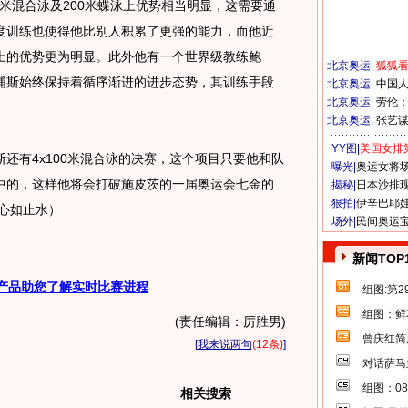
米混合泳及200米蝶泳上优势相当明显，这需要通
度训练也使得他比别人积累了更强的能力，而他近
上的优势更为明显。此外他有一个世界级教练鲍
北京奥运
|
狐狐
浦斯始终保持着循序渐进的进步态势，其训练手段
北京奥运
|
中国
北京奥运
|
劳伦
北京奥运
|
张艺
YY图|
美国女排
有4x100米混合泳的决赛，这个项目只要他和队
曝光|
奥运女将
中的，这样他将会打破施皮茨的一届奥运会七金的
揭秘|
日本沙排
狠拍|
伊辛巴耶
心如止水）
场外|
民间奥运
新闻TOP
产品助您了解实时比赛进程
组图:第
组图：鲜
(责任编辑：厉胜男)
曾庆红简
[
我来说两句
(12条)
]
对话萨马
组图：0
相关搜索