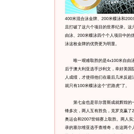
400米混合泳金牌、200米蝶泳和200
且打破了这六个项目的世界纪录。这六个
由泳、200米蝶泳四个个人项目中的优
泳这枚金牌的优势更为明显。
唯一艰难取胜的是4x100米自由
后于澳大利亚选手沙利文，幸好美国队
人成绩，才使得他们在最后几米反超
就只有100米蝶泳这个“拦路虎”了。
第七金也是菲尔普斯成就辉煌的一
锋多次，两人互有胜负，克罗克赢了20
奥运会和2007世锦赛上取胜。两人
录的塞尔维亚选手查维奇，在这两个