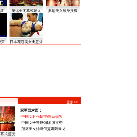
运汇
奥运会闭幕式焰火
奥运美女献身搜狐
熄灭
日本花游美女出意外
更多>>
冠军面对面：
·
中国女乒张怡宁/郭跃做客
·
中国女子链球铜牌 张文秀
·
蹦床美女帅哥何雯娜陆春龙
闭幕式盛况