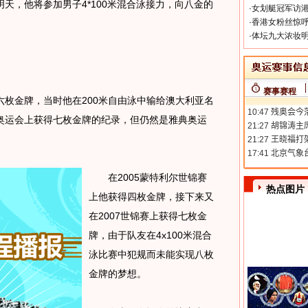
天，他将参加男子4*100米混合泳接力，向八金的
·
女划艇冠军访港
·
香港女粉丝惊呼
·
体坛九大浓妆明
赛事赛程
金牌，当时他在200米自由泳中输给澳大利亚名
奥运会上获得七枚金牌的纪录，但仍然是雅典奥运
在2005蒙特利尔世锦赛
热点图片
上他获得四枚金牌，接下来又
在2007世锦赛上获得七枚金
牌，由于队友在4x100米混合
泳比赛中犯规而未能实现八枚
金牌的梦想。