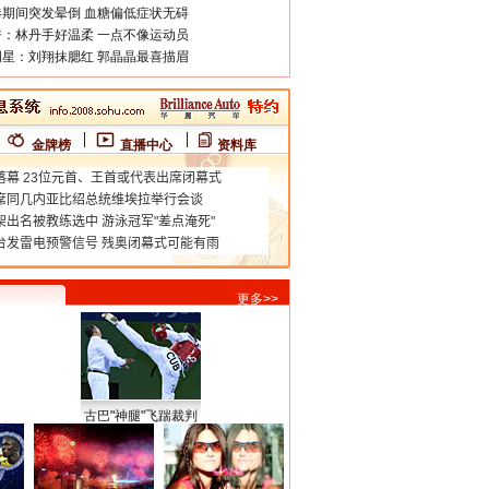
期间突发晕倒 血糖偏低症状无碍
：林丹手好温柔 一点不像运动员
星：刘翔抹腮红 郭晶晶最喜描眉
金牌榜
直播中心
资料库
更多>>
古巴"神腿"飞踹裁判