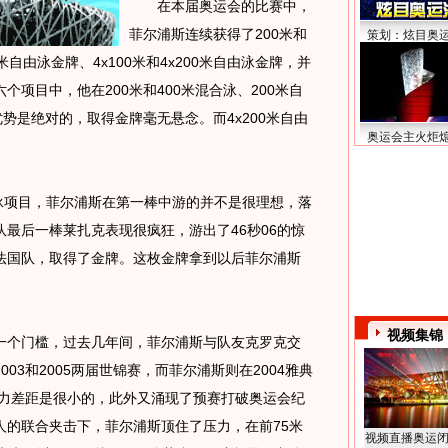
在本届奥运会的比赛中，
菲尔浦斯连续获得了200米和
策划：炫目奥
米自由泳金牌、4x100米和4x200米自由泳金牌，并
项目中，他在200米和400米混合泳、200米自
势是绝对的，取得金牌毫无悬念。而4x200米自由
奥运会主火炬
泳项目，菲尔浦斯在第一棒中游的并不是很理想，落
最后一棒莱扎克表现很疯狂，游出了46秒06的惊
法国队，取得了金牌。这枚金牌拿到以后菲尔浦斯
视频集锦
个门槛，过去几年间，菲尔浦斯与队友克罗克交
03和2005两届世锦赛，而菲尔浦斯则在2004雅典
实力差距是很小的，此外又涌现了预赛打破奥运会纪
人的联合夹击下，菲尔浦斯顶住了压力，在前75米
视频直播奥运