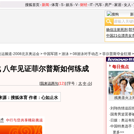
搜狐首页
-
新闻
-
体育
-
S
-
娱乐
-
V
-
财经
-
IT
-
汽车
-
房产
-
家居
-
女人
-
新
杨佳注射死刑
郎
中国21位漂亮女
奥运频道-2008北京奥运会
>
中国军团
>
游泳
>
08游泳对手动态
>
菲尔普斯夺金狂潮
每日焦点
 八年见证菲尔普斯如何练成
[
我来说两句
(12)
] [字号：
大
中
小
]
来源：搜狐体育 作者：心如止水
残奥圣火上
·
刘翔伤情追踪
·
国青男篮罢赛被
·
日媒：奥运有
·
中国特奥选手
更多>>