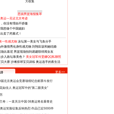
恶搞男篮海报集萃
看奥运—见证北京奇迹
人，你没有理由不骄傲
：我想做个中国媳妇
谋出卖了闭幕式！
第一性感尤物
泳坛第一美女与飞鱼分手
场外激情秀化身性感尤物
刘翔应该和她结婚
现场比基尼
男篮现场拍到易建联绯闻女友
娃步入政坛靠美色？
美女冠军何雯娜QQ私聊照
宝贝大赛
沙滩排球宝贝训练
奥运选手的夜生活
10
更多>>
29届北京奥运会竞赛场馆纪念邮票今发行
花如佳人 奥运冠军中的“第二眼美女”
历
兰奇：一直关注中国 08奥运将名垂青史
8奥运笑脸征集反响热烈 作品已近5000件