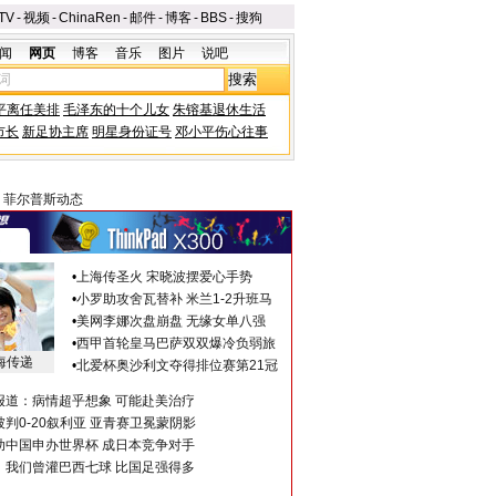
TV
-
视频
-
ChinaRen
-
邮件
-
博客
-
BBS
-
搜狗
闻
网页
博客
音乐
图片
说吧
平离任美排
毛泽东的十个儿女
朱镕基退休生活
市长
新足协主席
明星身份证号
邓小平伤心往事
>
菲尔普斯动态
•
上海传圣火 宋晓波摆爱心手势
•
小罗助攻舍瓦替补 米兰1-2升班马
•
美网李娜次盘崩盘 无缘女单八强
•
西甲首轮皇马巴萨双双爆冷负弱旅
海传递
•
北爱杯奥沙利文夺得排位赛第21冠
报道：病情超乎想象 可能赴美治疗
判0-20叙利亚 亚青赛卫冕蒙阴影
助中国申办世界杯 成日本竞争对手
：我们曾灌巴西七球 比国足强得多