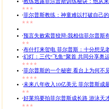
·
教练透露菲尔普斯训练秘诀：他从来
★★★
·
菲尔普斯教练：神童难以打破自己的
★★★
·
预言失败索普狡辩:我相信菲尔普斯
★★
·
布什打来贺电 菲尔普斯：十分想见老
·
幻灯：三代“飞鱼”聚首 共同分享奥
★★★★
·
菲尔普斯的一个秘密 看台上为何不见
★★★★
·
未来八年收入10亿美元 菲尔普斯成
★★
·
好莱坞要拍菲尔普斯成长路 游泳天
★★★