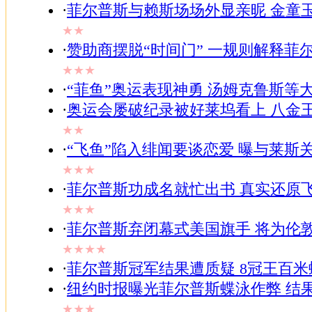
·
菲尔普斯与赖斯场场外显亲昵 金童
★★
·
赞助商摆脱“时间门” 一规则解释菲
★★★
·
“菲鱼”奥运表现神勇 汤姆克鲁斯等
·
奥运会屡破纪录被好莱坞看上 八金
★★
·
“飞鱼”陷入绯闻要谈恋爱 曝与莱斯
★★★
·
菲尔普斯功成名就忙出书 真实还原
★★★
·
菲尔普斯弃闭幕式美国旗手 将为伦
★★★★
·
菲尔普斯冠军结果遭质疑 8冠王百
·
纽约时报曝光菲尔普斯蝶泳作弊 结
★★★