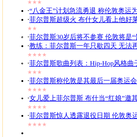
★★★
家居
·
“八金王”计划急流勇退 称伦敦奥运
-
女人
·
菲尔普斯超级火 布什女儿看上他好
-
TV
★★
-
·
菲尔普斯30岁后将不参赛 伦敦将是“
视频
·
教练：菲尔普斯一年只歇四天 无法
-
ChinaRen
★★★★
-
邮件
·
菲尔普斯歌曲列表：Hip-Hop风格
-
★★★
博客
·
菲尔普斯称伦敦是其最后一届奥运会 
-
BBS
★★★★
-
搜狗
·
女儿爱上菲尔普斯 布什当“红娘”邀
★★★★
·
菲尔普斯惊人透露退役日期 伦敦奥运
★★★★