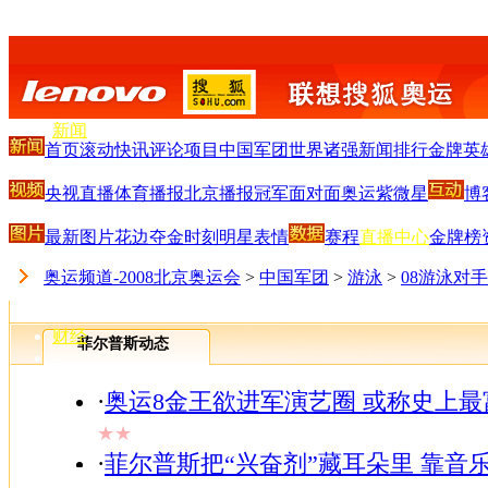
搜狐首页
-
新闻
首页
滚动
快讯
评论
项目
中国军团
世界诸强
新闻排行
金牌英
-
体育
央视直播
体育播报
北京播报
冠军面对面
奥运紫微星
博
-
S
-
最新图片
花边
夺金时刻
明星
表情
赛程
直播中心
金牌榜
娱乐
-
奥运频道-2008北京奥运会
>
中国军团
>
游泳
>
08游泳对
V
-
财经
菲尔普斯动态
-
IT
-
·
奥运8金王欲进军演艺圈 或称史上
汽车
★★
-
·
菲尔普斯把“兴奋剂”藏耳朵里 靠音
房产
-