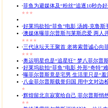
·
菲鱼为避媒体及“粉丝”追逐10秒办
★★★
·
好莱坞欲拍“菲鱼”电影 汤姆-克鲁斯
·
澳媒体曝菲尔普斯与莱斯恋爱 两人共
★★★★
·
三代泳坛天王聚首 老将索普诚心向
★★★
·
奥运明星也是“追星狂” 梦八菲尔普
·
好莱坞欲拍“菲鱼”电影 外形“奇特”
·
曝菲尔普斯竟是宅男 生活里只是“羞
·
八金菲尔普斯载誉归国 用中文对边
★
·
辉煌留北京寂寞给自己 菲尔普斯悄
★★