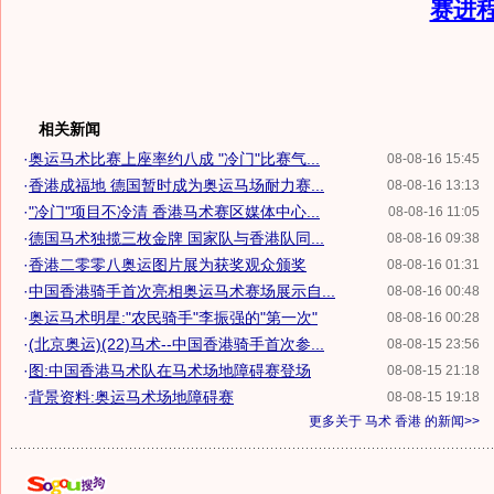
赛进
相关新闻
·
奥运马术比赛上座率约八成 "冷门"比赛气...
08-08-16 15:45
·
香港成福地 德国暂时成为奥运马场耐力赛...
08-08-16 13:13
·
"冷门"项目不冷清 香港马术赛区媒体中心...
08-08-16 11:05
·
德国马术独揽三枚金牌 国家队与香港队同...
08-08-16 09:38
·
香港二零零八奥运图片展为获奖观众颁奖
08-08-16 01:31
·
中国香港骑手首次亮相奥运马术赛场展示自...
08-08-16 00:48
·
奥运马术明星:"农民骑手"李振强的"第一次"
08-08-16 00:28
·
(北京奥运)(22)马术--中国香港骑手首次参...
08-08-15 23:56
·
图:中国香港马术队在马术场地障碍赛登场
08-08-15 21:18
·
背景资料:奥运马术场地障碍赛
08-08-15 19:18
更多关于
马术 香港
的新闻>>