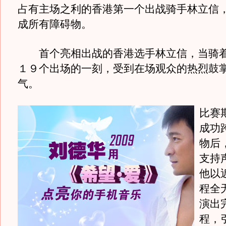
占有主场之利的香港第一个出战骑手林立信，
成所有障碍物。
首个亮相出战的香港选手林立信，当骑着赛
１９个出场的一刻，受到在场观众的热烈鼓
气。
比赛
成功
物后
支持
他以
程全
演出
程，