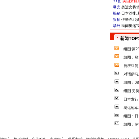
YY图|
美国女排
曝光|
奥运女将
揭秘|
日本沙排
狠拍|
伊辛巴耶
场外|
民间奥运
新闻TOP
组图:第
组图：鲜
曾庆红简
对话萨马
组图：0
组图:另
日本发行
奥运冠军
组图：日
组图：萨