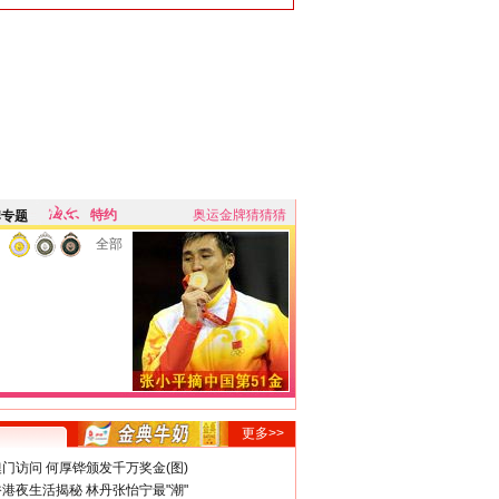
特约
奥运金牌猜猜猜
牌专题
全部
更多>>
门访问 何厚铧颁发千万奖金(图)
港夜生活揭秘 林丹张怡宁最"潮"