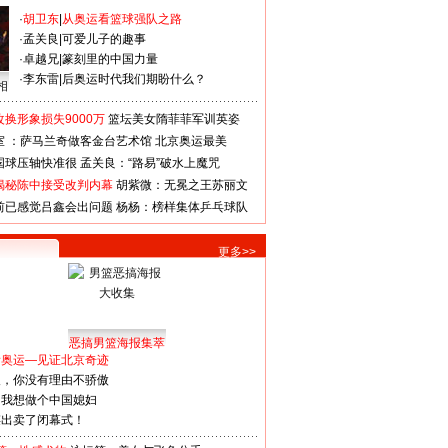
·
胡卫东
|
从奥运看篮球强队之路
·
孟关良
|
可爱儿子的趣事
·
卓越兄
|
篆刻里的中国力量
·
李东雷
|
后奥运时代我们期盼什么？
相
换形象损失9000万
篮坛美女隋菲菲军训英姿
室 ：萨马兰奇做客金台艺术馆
北京奥运最美
国球压轴快准很
孟关良：“路易”破水上魔咒
揭秘陈中接受改判内幕
胡紫微：无冕之王苏丽文
前已感觉吕鑫会出问题
杨杨：榜样集体乒乓球队
更多>>
恶搞男篮海报集萃
看奥运—见证北京奇迹
人，你没有理由不骄傲
：我想做个中国媳妇
谋出卖了闭幕式！