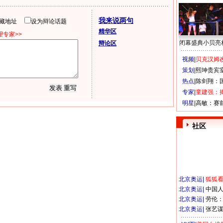
我来说两句
隐藏地址
设为辩论话题
精华区
专家>>
闭幕盛典小贝亮
辩论区
视频|
贝克汉姆改
策划|
熙坤贵宾
热点|
陈剑翔：
专家|
童建强：
明星|
高敏：赛
社区
北京奥运
|
狐狐
北京奥运
|
中国
北京奥运
|
劳伦
北京奥运
|
张艺