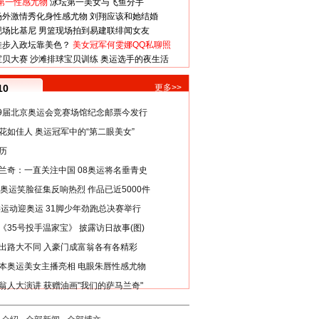
第一性感尤物
泳坛第一美女与飞鱼分手
场外激情秀化身性感尤物
刘翔应该和她结婚
现场比基尼
男篮现场拍到易建联绯闻女友
娃步入政坛靠美色？
美女冠军何雯娜QQ私聊照
宝贝大赛
沙滩排球宝贝训练
奥运选手的夜生活
10
更多>>
29届北京奥运会竞赛场馆纪念邮票今发行
花如佳人 奥运冠军中的“第二眼美女”
历
兰奇：一直关注中国 08奥运将名垂青史
8奥运笑脸征集反响热烈 作品已近5000件
类运动迎奥运 31脚少年劲跑总决赛举行
《35号投手温家宝》 披露访日故事(图)
出路大不同 入豪门成富翁各有各精彩
本奥运美女主播亮相 电眼朱唇性感尤物
翁人大演讲 获赠油画"我们的萨马兰奇"