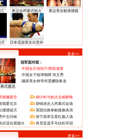
运汇
奥运会闭幕式焰火
奥运美女献身搜狐
熄灭
日本花游美女出意外
更多>>
冠军面对面：
·
中国女乒张怡宁/郭跃做客
·
中国女子链球铜牌 张文秀
·
蹦床美女帅哥何雯娜陆春龙
闭幕式盛况
亮璀璨夜空
倒计时与焰火交相辉映
曲我爱北京
胡锦涛步入闭幕式会场
台缓缓熄灭
英国伦敦奉献接旗表演
秀中文问候
张宁高举五星红旗入场
良好适合观烟火
肯尼亚选手马拉松夺冠
更多>>