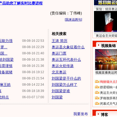
产品助您了解实时比赛进程
策划：炫目奥
(责任编辑：丁伟峰)
[
我来说两句
]
相关搜索
奥运会主火炬
压能力强
王涛 简历
08-08-16 22:53
视频集锦
...
奥运圣火象征着什么
08-08-16 22:29
...
奥运门票
08-08-16 21:40
王皓刘国梁
奥运五环代表什么
08-08-16 21:38
远需谨慎
奥运火炬传递
08-08-16 21:36
准备就绪
北京奥运
08-08-16 19:12
视频直播奥运
刘国梁是干什么的
08-08-15 21:54
绚丽烟火点
马琳王皓
刘国梁怎么样了
08-08-14 22:34
群星唱响一
喜
刘国梁是谁
06-08-18 18:39
奥运主火炬
代特点
刘国梁
06-03-07 17:00
罗格致辞再
闭幕式天气
我要发布
博客