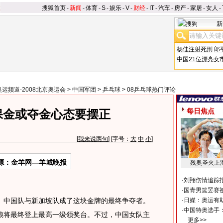
搜狐首页
-
新闻
-
体育
-
S
-
娱乐
-
V
-
财经
-
IT
-
汽车
-
房产
-
家居
-
女人
-
新
杨佳注射死刑
郎
中国21位漂亮女
奥运频道-2008北京奥运会
>
中国军团
>
乒乓球
>
08乒乓球热门评论
每日焦点
保金或夺金心态要摆正
[
我来说两句
] [字号：
大
中
小
]
源：金羊网—羊城晚报
残奥圣火上
·
刘翔伤情追踪
·
国青男篮罢赛被
中国队与新加坡队成了这块金牌的最终争夺者。
·
日媒：奥运有
·
中国特奥选手
娘将最终登上最高一级领奖台。不过，中国女队主
更多>>