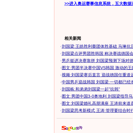
>>进入奥运赛事信息系统，五大数据
相关新闻
·
刘国梁:王皓胜利奠团体胜基础 马琳抗
·
刘国梁点评男团胜韩国 称决赛战德国会更
·
男乒挺进决赛靠拼 刘国梁预测下场对德国
·
图文:男团半决赛中国VS韩国 激动的
·
视频:刘国梁赛后直言 迎战德国任重道
·
中国男乒迎战韩国 刘国梁:一切都已经
·
刘国栋:和弟弟刘国梁一起"抗韩"
·
图文:男团中国3-0奥地利 刘国梁指导
·
图文:刘国梁婚礼高朋满座 王涛前来道
·
刘国梁思考新模式 王涛:管理要结合时