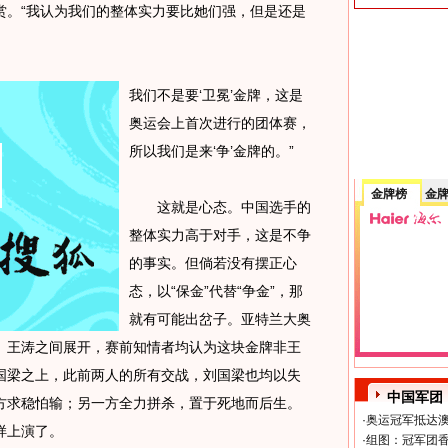
赏。“我认为我们的整体实力要比她们强，但是还是
我们不是要‘卫冕’金牌，这是
奥运会上首次进行的团体赛，
所以我们是来‘争’金牌的。”
金牌榜
金
这就是心态。中国选手的
整体实力高于对手，这是不争
的事实。但倘若没有摆正心
态，以“保金”代替“争金”，那
就有可能出岔子。亚特兰大奥
、王涛之间展开，赛前知情者均认为这块金牌非王
国梁之上，此前两人的所有交战，刘国梁也均以失
中国军团
方求稳怕输；另一方全力拼杀，置于死地而后生。
·
奥运冠军抵达澳
样上演了。
·
组图：冠军团香