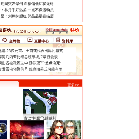
期间突发晕倒 血糖偏低症状无碍
：林丹手好温柔 一点不像运动员
星：刘翔抹腮红 郭晶晶最喜描眉
金牌榜
直播中心
资料库
更多>>
古巴"神腿"飞踹裁判