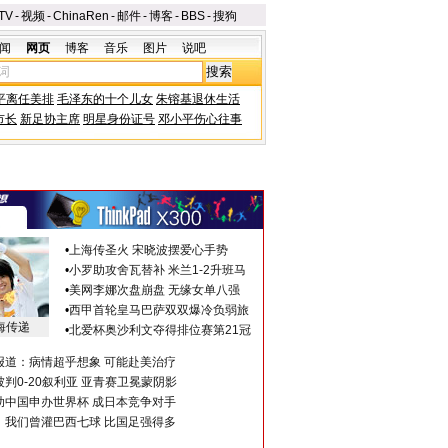
TV
-
视频
-
ChinaRen
-
邮件
-
博客
-
BBS
-
搜狗
闻
网页
博客
音乐
图片
说吧
平离任美排
毛泽东的十个儿女
朱镕基退休生活
市长
新足协主席
明星身份证号
邓小平伤心往事
•
上海传圣火 宋晓波摆爱心手势
•
小罗助攻舍瓦替补 米兰1-2升班马
•
美网李娜次盘崩盘 无缘女单八强
•
西甲首轮皇马巴萨双双爆冷负弱旅
海传递
•
北爱杯奥沙利文夺得排位赛第21冠
报道：病情超乎想象 可能赴美治疗
判0-20叙利亚 亚青赛卫冕蒙阴影
助中国申办世界杯 成日本竞争对手
：我们曾灌巴西七球 比国足强得多