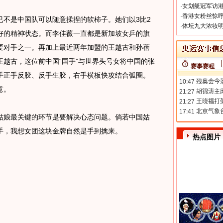
·
女划艇冠军访港
·
香港女粉丝惊呼
是中国队可以随意揉捏的软柿子。她们以3比2
·
体坛九大浓妆明
好的精神状态。而李佳薇一直都是新加坡女乒的旗
要对手之一。再加上最近两年加盟的王越古和孙蓓
越古，这位前中国“国手”与世界头号女将中国的张
赛事赛程
手正手反胶、反手生胶，右手横板快攻结合弧圈。
意。
娘最关键的环节是要解决心态问题。倘若中国姑
手，我想女团这块金牌自然是手到擒来。
热点图片