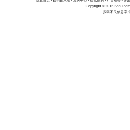
设置首页
-
搜狗输入法
-
支付中心
-
搜狐招聘
-
广告服务
-
客
Copyright
©
2016 Sohu.com 
搜狐不良信息举