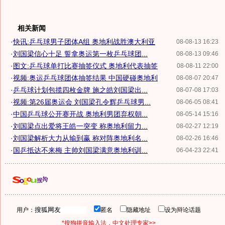
相关新闻
·
快讯:乒乓球男子团体A组 奥地利战胜澳大利亚
08-08-13 16:23
·
刘国梁信心十足 誓拿奥运第一枚乒乓球团...
08-08-13 09:46
·
图文:乒乓球单打比赛抽签仪式 奥地利代表抽签
08-08-11 22:00
·
视频:奥运乒乓球团体抽签结果 中国硬碰奥地利
08-08-07 20:47
·
乒乓球计划包揽四枚金牌 施之皓刘国梁出...
08-07-08 17:03
·
视频:第26届奥运会 刘国梁孔令辉乒乓球男...
08-06-05 08:41
·
中国乒乓球公开赛开战 奥地利男团弃权朝...
08-05-14 15:16
·
刘国梁点出爱将王皓一突变 称奥地利留力...
08-02-27 12:19
·
刘国梁解析大力从输到赢 称对阵奥地利名...
08-02-26 16:46
·
国乒抵达不来梅 主帅刘国梁满意奥地利训...
06-04-23 22:41
用户：
匿名
隐藏地址
设为辩论话题
*搜狗拼音输入法，中文处理专家>>