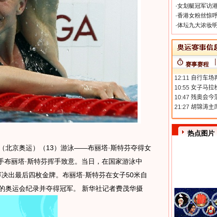
·
女划艇冠军访港
·
香港女粉丝惊呼
·
体坛九大浓妆明
赛事赛程
热点图片
日 （北京奥运）（13）游泳——布丽塔·斯特芬夺得女
选手布丽塔·斯特芬挥手致意。当日，在国家游泳中
赛决出最后四枚金牌。布丽塔·斯特芬在女子50米自
新的奥运会纪录并夺得冠军。 新华社记者费茂华摄