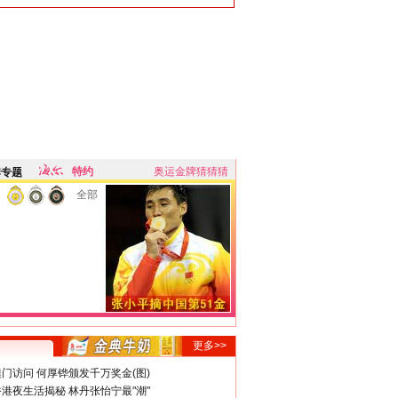
特约
奥运金牌猜猜猜
牌专题
全部
更多>>
门访问 何厚铧颁发千万奖金(图)
港夜生活揭秘 林丹张怡宁最"潮"