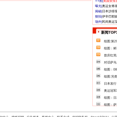
YY图|
美国女排
曝光|
奥运女将
揭秘|
日本沙排
狠拍|
伊辛巴耶
场外|
民间奥运
新闻TOP
组图:第
组图：鲜
曾庆红简
对话萨马
组图：0
组图:另
日本发行
奥运冠军
组图：日
组图：萨