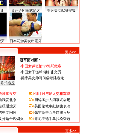
运汇
奥运会闭幕式焰火
奥运美女献身搜狐
熄灭
日本花游美女出意外
更多>>
冠军面对面：
·
中国女乒张怡宁/郭跃做客
·
中国女子链球铜牌 张文秀
·
蹦床美女帅哥何雯娜陆春龙
闭幕式盛况
亮璀璨夜空
倒计时与焰火交相辉映
曲我爱北京
胡锦涛步入闭幕式会场
台缓缓熄灭
英国伦敦奉献接旗表演
秀中文问候
张宁高举五星红旗入场
良好适合观烟火
肯尼亚选手马拉松夺冠
更多>>