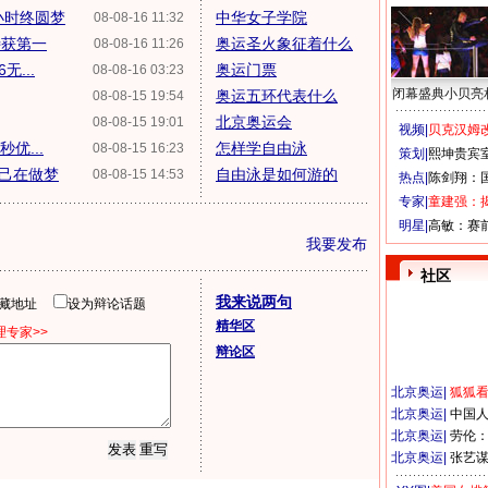
小时终圆梦
中华女子学院
08-08-16 11:32
特获第一
奥运圣火象征着什么
08-08-16 11:26
...
奥运门票
08-08-16 03:23
闭幕盛典小贝亮
奥运五环代表什么
08-08-15 19:54
北京奥运会
08-08-15 19:01
视频|
贝克汉姆改
优...
怎样学自由泳
08-08-15 16:23
策划|
熙坤贵宾
自己在做梦
自由泳是如何游的
08-08-15 14:53
热点|
陈剑翔：
专家|
童建强：
明星|
高敏：赛
我要发布
社区
我来说两句
隐藏地址
设为辩论话题
精华区
专家>>
辩论区
北京奥运
|
狐狐
北京奥运
|
中国
北京奥运
|
劳伦
北京奥运
|
张艺