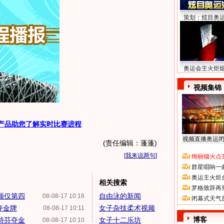
策划：炫目奥
奥运会主火炬
视频集锦
产品助您了解实时比赛进程
视频直播奥运
(责任编辑：蓬蓬)
[
我来说两句
]
绚丽烟火点
群星唱响一
奥运主火炬
相关搜索
罗格致辞再
顿仅第四
自由泳的新闻
08-08-17 10:16
闭幕式天气
夺金牌
女子杂技柔术视频
08-08-17 10:11
博客
特芬夺金
女子十二乐坊
08-08-17 10:10