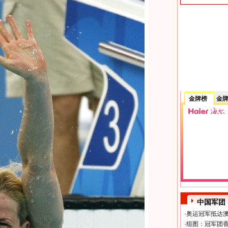
金牌榜
金
中国军团
·
奥运冠军抵达澳
·
组图：冠军团香