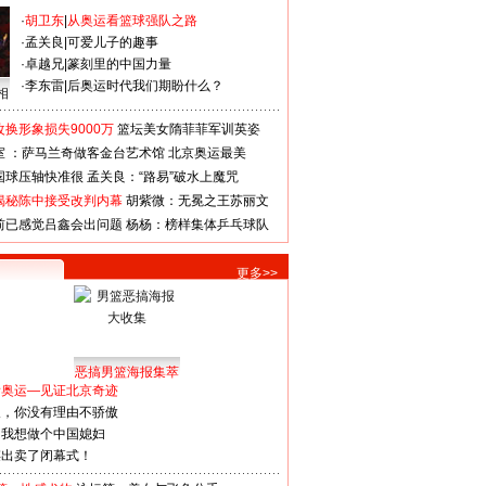
·
胡卫东
|
从奥运看篮球强队之路
·
孟关良
|
可爱儿子的趣事
·
卓越兄
|
篆刻里的中国力量
·
李东雷
|
后奥运时代我们期盼什么？
相
换形象损失9000万
篮坛美女隋菲菲军训英姿
室 ：萨马兰奇做客金台艺术馆
北京奥运最美
国球压轴快准很
孟关良：“路易”破水上魔咒
揭秘陈中接受改判内幕
胡紫微：无冕之王苏丽文
前已感觉吕鑫会出问题
杨杨：榜样集体乒乓球队
更多>>
恶搞男篮海报集萃
看奥运—见证北京奇迹
人，你没有理由不骄傲
：我想做个中国媳妇
谋出卖了闭幕式！