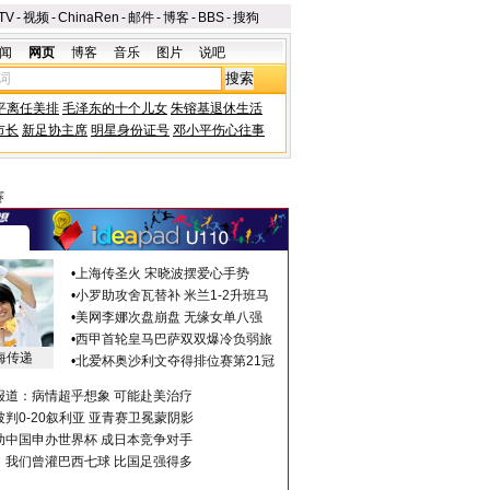
TV
-
视频
-
ChinaRen
-
邮件
-
博客
-
BBS
-
搜狗
闻
网页
博客
音乐
图片
说吧
平离任美排
毛泽东的十个儿女
朱镕基退休生活
市长
新足协主席
明星身份证号
邓小平伤心往事
赛
•
上海传圣火 宋晓波摆爱心手势
•
小罗助攻舍瓦替补 米兰1-2升班马
•
美网李娜次盘崩盘 无缘女单八强
•
西甲首轮皇马巴萨双双爆冷负弱旅
海传递
•
北爱杯奥沙利文夺得排位赛第21冠
报道：病情超乎想象 可能赴美治疗
判0-20叙利亚 亚青赛卫冕蒙阴影
助中国申办世界杯 成日本竞争对手
：我们曾灌巴西七球 比国足强得多