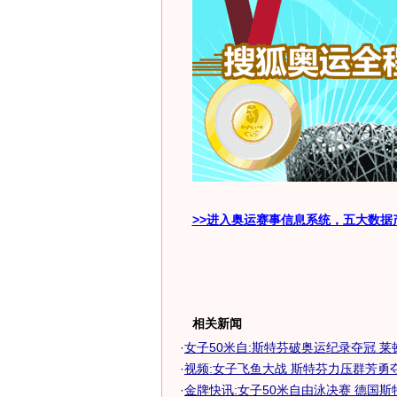
>>进入奥运赛事信息系统，五大数据
相关新闻
·
女子50米自:斯特芬破奥运纪录夺冠 莱
·
视频:女子飞鱼大战 斯特芬力压群芳勇
·
金牌快讯:女子50米自由泳决赛 德国斯