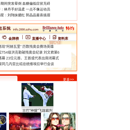
期间突发晕倒 血糖偏低症状无碍
：林丹手好温柔 一点不像运动员
星：刘翔抹腮红 郭晶晶最喜描眉
金牌榜
直播中心
资料库
更多>>
古巴"神腿"飞踹裁判