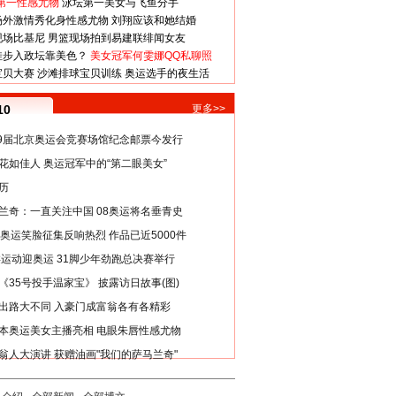
第一性感尤物
泳坛第一美女与飞鱼分手
场外激情秀化身性感尤物
刘翔应该和她结婚
现场比基尼
男篮现场拍到易建联绯闻女友
娃步入政坛靠美色？
美女冠军何雯娜QQ私聊照
宝贝大赛
沙滩排球宝贝训练
奥运选手的夜生活
10
更多>>
29届北京奥运会竞赛场馆纪念邮票今发行
花如佳人 奥运冠军中的“第二眼美女”
历
兰奇：一直关注中国 08奥运将名垂青史
8奥运笑脸征集反响热烈 作品已近5000件
类运动迎奥运 31脚少年劲跑总决赛举行
《35号投手温家宝》 披露访日故事(图)
出路大不同 入豪门成富翁各有各精彩
本奥运美女主播亮相 电眼朱唇性感尤物
翁人大演讲 获赠油画"我们的萨马兰奇"