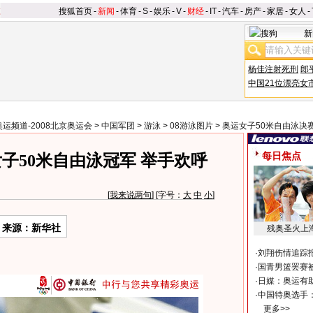
搜狐首页
-
新闻
-
体育
-
S
-
娱乐
-
V
-
财经
-
IT
-
汽车
-
房产
-
家居
-
女人
-
新
杨佳注射死刑
郎
中国21位漂亮女
奥运频道-2008北京奥运会
>
中国军团
>
游泳
>
08游泳图片
>
奥运女子50米自由泳决
每日焦点
子50米自由泳冠军 举手欢呼
[
我来说两句
] [字号：
大
中
小
]
来源：新华社
残奥圣火上
·
刘翔伤情追踪
·
国青男篮罢赛被
·
日媒：奥运有
·
中国特奥选手
更多>>