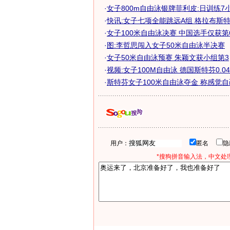
·
女子800m自由泳银牌菲利皮:日训练7
·
快讯:女子七项全能跳远A组 格拉布斯
·
女子100米自由泳决赛 中国选手仅获第6无
·
图:李哲思闯入女子50米自由泳半决赛
·
女子50米自由泳预赛 朱颖文获小组第3
·
视频:女子100M自由泳 德国斯特芬0.04秒
·
斯特芬女子100米自由泳夺金 称感觉
用户：
匿名
*搜狗拼音输入法，中文处理