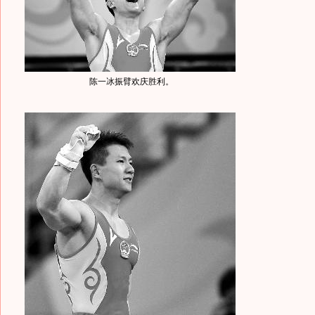
陈一冰振臂欢庆胜利。