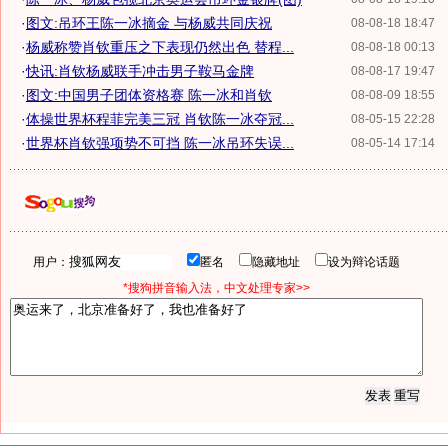
·
图文:吊环王陈一冰摘金 与杨威共同庆祝
08-08-18 18:47
·
杨威称赞肖钦重压之下表现仍然出色 替程...
08-08-18 00:13
·
快讯:肖钦杨威联手冲击男子鞍马金牌
08-08-17 19:47
·
图文:中国男子团体资格赛 陈一冰和肖钦
08-08-09 18:55
·
体操世界杯程菲完美三冠 肖钦陈一冰夺冠...
08-05-15 22:28
·
世界杯肖钦强项势不可挡 陈一冰吊环失误...
08-05-14 17:14
用户：
匿名
隐藏地址
设为辩论话题
*搜狗拼音输入法，中文处理专家>>