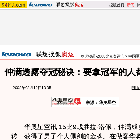
搜狐首页
-
新闻
-
奥运频道-2008北京奥运会
>
中国军
仲满透露夺冠秘诀：要拿冠军的人
2008年08月19日13:35
[
我来
来源：华奥星空
华奥星空讯 15比9战胜拉·洛佩，仲满成
转，获得了男子个人佩剑的金牌。在做客华