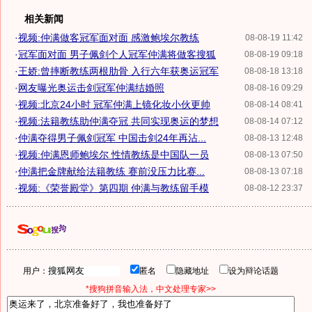
相关新闻
·
视频:仲满做客冠军面对面 感激鲍埃尔教练
08-08-19 11:42
·
冠军面对面 男子佩剑个人冠军仲满将做客搜狐
08-08-19 09:18
·
王娇:曾摔断教练两根肋骨 入行六年获奥运冠军
08-08-18 13:18
·
网友曝光奥运击剑冠军仲满结婚照
08-08-16 09:29
·
视频:北京24小时 冠军仲满上镜化妆小伙更帅
08-08-14 08:41
·
视频:法籍教练助仲满夺冠 共同实现奥运的梦想
08-08-14 07:12
·
仲满夺得男子佩剑冠军 中国击剑24年再沾...
08-08-13 12:48
·
视频:仲满恩师鲍埃尔 性情教练是中国队一员
08-08-13 07:50
·
仲满把金牌献给法籍教练 赛前没压力比赛...
08-08-13 07:18
·
视频:《荣誉殿堂》第四期 仲满与教练留手模
08-08-12 23:37
用户：
匿名
隐藏地址
设为辩论话题
*搜狗拼音输入法，中文处理专家>>