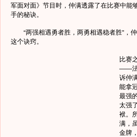
军面对面》节目时，仲满透露了在比赛中能
手的秘诀。
“两强相遇勇者胜，两勇相遇稳者胜”，仲
这个诀窍。
比赛
——
诉仲
能拿
最强
太强
袱。
满，
金牌