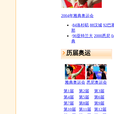
2004年雅典奥运会
·
84洛杉矶
88汉城
92巴
那
·
96亚特兰大
2000悉尼
0
典
历届奥运
雅典奥运会
悉尼奥运会
第1届
第2届
第3届
第4届
第5届
第6届
第7届
第8届
第9届
第10届
第11届
第12届