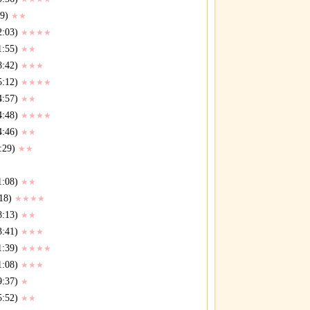
9)
★★
2:03)
★★★★
1:55)
★★
8:42)
★★★
5:12)
★★★★
4:57)
★★
4:48)
★★★★
4:46)
★★
:29)
★★
1:08)
★★
18)
★★★★
8:13)
★★
3:41)
★★★
1:39)
★★★★
1:08)
★★★
9:37)
★
5:52)
★★