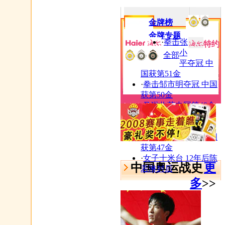
金牌榜
金牌专题
·
拳击张
特约
小
全部
平夺冠 中
国获第51金
·
拳击邹市明夺冠 中国
获第50金
·
马琳收获中国第49金
张娟娟山东开课“授徒”
·
孟关良杨文军成功卫
冕
·
乒球张怡宁卫冕 中国
获第47金
·
女子十米台 12年后陈
中国奥运战史
更
若琳封后
多
>>