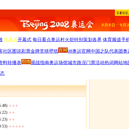
雄
闭幕式
开幕式
每日看点
奥运村
火炬
特别策划
各界
体育频道
手
客
社区
图说
彩票
金牌竞猜
壁纸
08奥运官网
中国之队
代表团
奥
资料
转播表
观战指南
奥运场馆
城市路况
门票
活动
热词
网站地
态
5:48)
★★★
6:22)
★★
5:23)
★★
9:53)
★★★★★