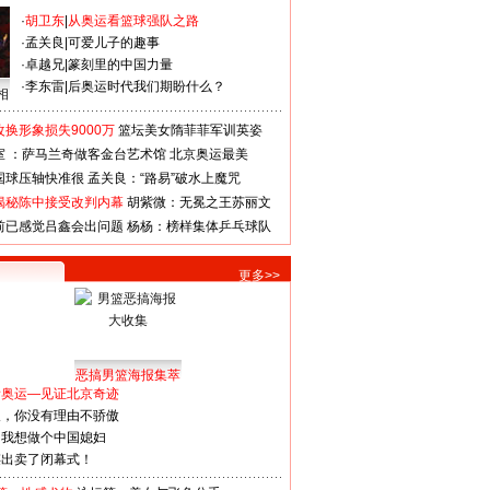
·
胡卫东
|
从奥运看篮球强队之路
·
孟关良
|
可爱儿子的趣事
·
卓越兄
|
篆刻里的中国力量
·
李东雷
|
后奥运时代我们期盼什么？
相
换形象损失9000万
篮坛美女隋菲菲军训英姿
室 ：萨马兰奇做客金台艺术馆
北京奥运最美
国球压轴快准很
孟关良：“路易”破水上魔咒
揭秘陈中接受改判内幕
胡紫微：无冕之王苏丽文
前已感觉吕鑫会出问题
杨杨：榜样集体乒乓球队
更多>>
恶搞男篮海报集萃
看奥运—见证北京奇迹
人，你没有理由不骄傲
：我想做个中国媳妇
谋出卖了闭幕式！