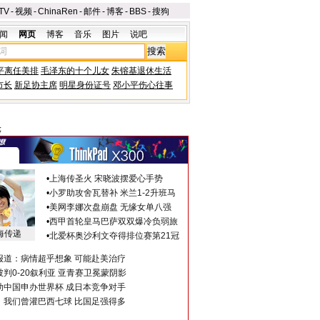
TV
-
视频
-
ChinaRen
-
邮件
-
博客
-
BBS
-
搜狗
闻
网页
博客
音乐
图片
说吧
平离任美排
毛泽东的十个儿女
朱镕基退休生活
市长
新足协主席
明星身份证号
邓小平伤心往事
轮
•
上海传圣火 宋晓波摆爱心手势
•
小罗助攻舍瓦替补 米兰1-2升班马
•
美网李娜次盘崩盘 无缘女单八强
•
西甲首轮皇马巴萨双双爆冷负弱旅
海传递
•
北爱杯奥沙利文夺得排位赛第21冠
报道：病情超乎想象 可能赴美治疗
判0-20叙利亚 亚青赛卫冕蒙阴影
助中国申办世界杯 成日本竞争对手
：我们曾灌巴西七球 比国足强得多