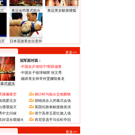
运汇
奥运会闭幕式焰火
奥运美女献身搜狐
熄灭
日本花游美女出意外
更多>>
冠军面对面：
·
中国女乒张怡宁/郭跃做客
·
中国女子链球铜牌 张文秀
·
蹦床美女帅哥何雯娜陆春龙
闭幕式盛况
亮璀璨夜空
倒计时与焰火交相辉映
曲我爱北京
胡锦涛步入闭幕式会场
台缓缓熄灭
英国伦敦奉献接旗表演
秀中文问候
张宁高举五星红旗入场
良好适合观烟火
肯尼亚选手马拉松夺冠
更多>>