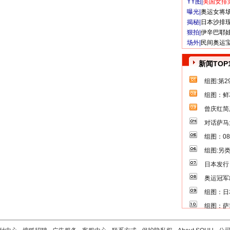
YY图|
美国女排
曝光|
奥运女将
揭秘|
日本沙排
狠拍|
伊辛巴耶
场外|
民间奥运
新闻TOP
组图:第
组图：鲜
曾庆红简
对话萨马
组图：0
组图:另
日本发行
奥运冠军
组图：日
组图：萨