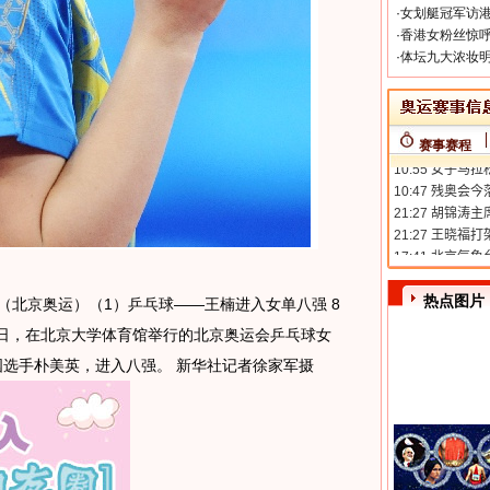
·
女划艇冠军访港
·
香港女粉丝惊呼
·
体坛九大浓妆明
赛事赛程
热点图片
日 （北京奥运）（1）乒乓球——王楠进入女单八强 8
当日，在北京大学体育馆举行的北京奥运会乒乓球女
国选手朴美英，进入八强。 新华社记者徐家军摄