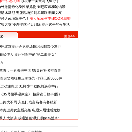
第一性感尤物
泳坛第一美女与飞鱼分手
场外激情秀化身性感尤物
刘翔应该和她结婚
现场比基尼
男篮现场拍到易建联绯闻女友
娃步入政坛靠美色？
美女冠军何雯娜QQ私聊照
宝贝大赛
沙滩排球宝贝训练
奥运选手的夜生活
10
更多>>
29届北京奥运会竞赛场馆纪念邮票今发行
花如佳人 奥运冠军中的“第二眼美女”
历
兰奇：一直关注中国 08奥运将名垂青史
8奥运笑脸征集反响热烈 作品已近5000件
类运动迎奥运 31脚少年劲跑总决赛举行
《35号投手温家宝》 披露访日故事(图)
出路大不同 入豪门成富翁各有各精彩
本奥运美女主播亮相 电眼朱唇性感尤物
翁人大演讲 获赠油画"我们的萨马兰奇"