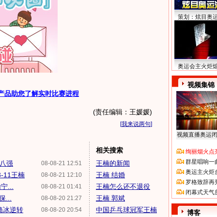
策划：炫目奥
奥运会主火炬
视频集锦
产品助您了解实时比赛进程
(责任编辑：王媛媛)
[
我来说两句
]
视频直播奥运
相关搜索
绚丽烟火点
群星唱响一
晋八强
王楠的新闻
08-08-21 12:51
奥运主火炬
-11王楠
王楠 结婚
08-08-21 12:10
罗格致辞再
...
王楠怎么还不退役
08-08-21 01:41
闭幕式天气
...
王楠 郭斌
08-08-20 21:27
嫱冰逆转
中国乒乓球冠军王楠
08-08-20 20:54
博客