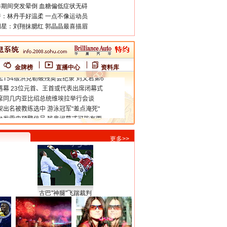
期间突发晕倒 血糖偏低症状无碍
：林丹手好温柔 一点不像运动员
星：刘翔抹腮红 郭晶晶最喜描眉
金牌榜
直播中心
资料库
更多>>
古巴"神腿"飞踹裁判