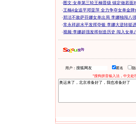
·
图文:女单第三轮王楠晋级 镇定做若面
·
王楠4金追平邓亚萍 全力争夺女单金牌
·
郑洁不敌萨芬娜女单出局 李娜独闯八
·
常永祥超水平发挥夺银 李娜大逆转挺进女
·
视频:李娜超强发挥创造历史 闯入女单
用户：
匿名
*搜狗拼音输入法，中文处理