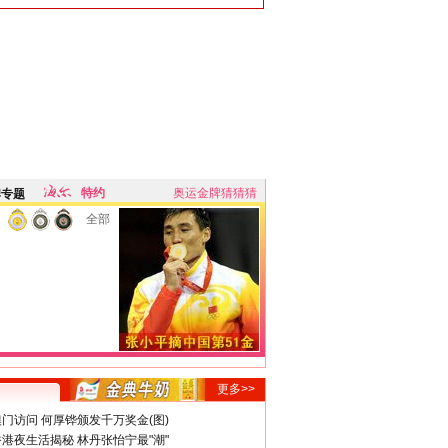
特约
奥运金牌猜猜猜
牌专题
全部
更多>>
门访问 何厚铧颁发千万奖金(图)
港夜生活揭秘 林丹张怡宁最"潮"