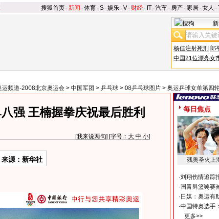
搜狐首页
-
新闻
-
体育
-
S
-
娱乐
-
V
-
财经
-
IT
-
汽车
-
房产
-
家居
-
女人
-
新
杨佳注射死刑
郎
中国21位漂亮女
奥运频道-2008北京奥运会
>
中国军团
>
乒乓球
>
08乒乓球图片
>
奥运乒球女单第四
每日焦点
八强 王楠握拳庆祝最后胜利
[
我来说两句
] [字号：
大
中
小
]
来源：新华社
残奥圣火上
·
刘翔伤情追踪
·
国青男篮罢赛被
·
日媒：奥运有
·
中国特奥选手
更多>>