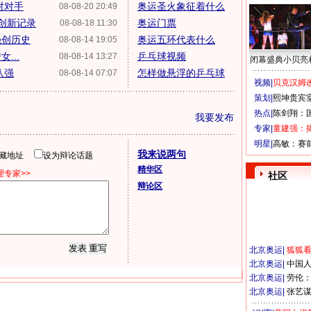
对对手
奥运圣火象征着什么
08-08-20 20:49
创新记录
奥运门票
08-08-18 11:30
强创历史
奥运五环代表什么
08-08-14 19:05
...
乒乓球视频
08-08-14 13:27
闭幕盛典小贝亮
八强
怎样做悬浮的乒乓球
08-08-14 07:07
视频|
贝克汉姆改
策划|
熙坤贵宾
热点|
陈剑翔：
我要发布
专家|
童建强：
明星|
高敏：赛
我来说两句
隐藏地址
设为辩论话题
精华区
专家>>
社区
辩论区
北京奥运
|
狐狐
北京奥运
|
中国
北京奥运
|
劳伦
北京奥运
|
张艺