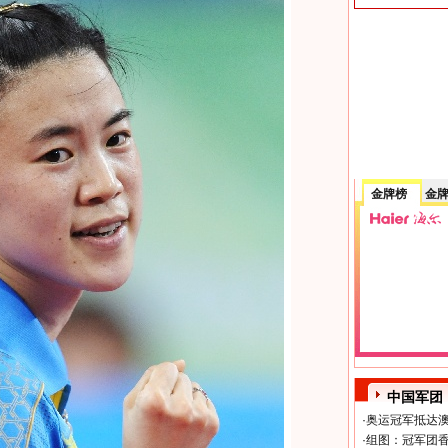
金牌榜
金
中国军团
·
奥运冠军抵达澳
·
组图：冠军团香