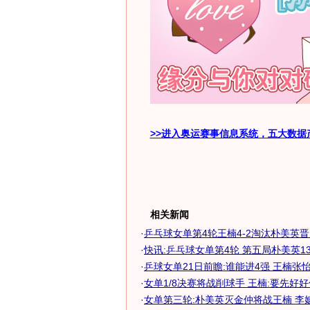
>>进入奥运赛事信息系统，五大数据
相关新闻
·
乒乓球女单第4轮王楠4-2淘汰朴美英
·
快讯:乒乓球女单第4轮 第五局朴美英13
·
乒球女单21日前瞻:谁能进4强 王楠张怡宁
·
女单1/8决赛将战削球手 王楠:要先好好保
·
女单第三轮:朴美英灭金仲将战王楠 李