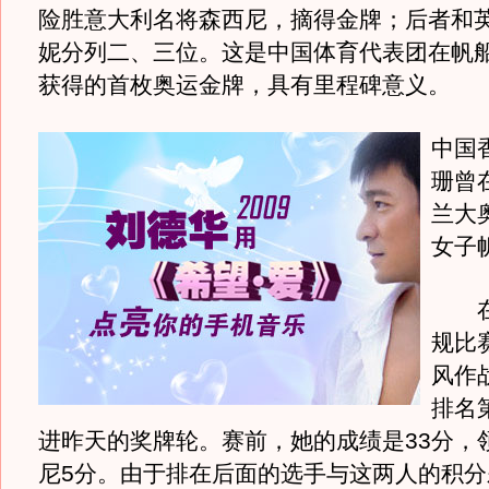
险胜意大利名将森西尼，摘得金牌；后者和
妮分列二、三位。这是中国体育代表团在帆
获得的首枚奥运金牌，具有里程碑意义。
中国
珊曾在
兰大
女子
在前
规比
风作
排名
进昨天的奖牌轮。赛前，她的成绩是33分，
尼5分。由于排在后面的选手与这两人的积分