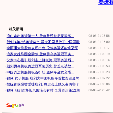
赛进
相关新闻
·
凉山走出奥运第一人 殷剑曾经被启蒙教练...
08-08-21 16:56
·
殷剑:4年2站奥运奖台 最大不同是放了中国国歌
08-08-21 16:00
·
李丽珊大赞殷剑表现出色:伦敦奥运还能拿冠军
08-08-21 14:17
·
渔家女娃终圆金牌梦 殷剑勇夺奥运冠军实...
08-08-21 09:19
·
父亲有心指引殷剑走上帆板路 冠军奥运后...
08-08-21 09:14
·
殷剑勇夺帆板奥运冠军创历史 曾差点被教...
08-08-21 08:53
·
中国奥运帆船帆板首折桂 殷剑夺金意义堪...
08-08-21 08:23
·
视频:女子帆船 殷剑为中国帆船夺首枚奥运金牌
08-08-21 07:22
·
教练蒋琛盛赞爱徒殷剑: 奥运会上她又变厉害了
08-08-21 06:06
·
视频:殷剑诠释长风破浪会有时 全景奥运第12期
08-08-20 23:42