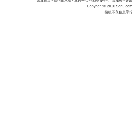
设置首页
-
搜狗输入法
-
支付中心
-
搜狐招聘
-
广告服务
-
客
Copyright
©
2016 Sohu.com 
搜狐不良信息举