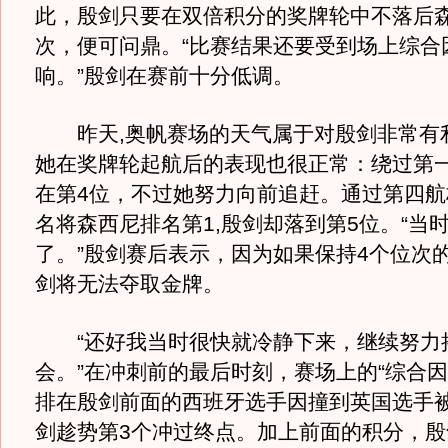
此，殷剑只要在双倍积分的奖牌轮中不落后森
次，便可问鼎。“比赛结果还要受到场上综合
响。”殷剑在赛前十分低调。
昨天,奥帆赛场的天气属于对殷剑非常有
她在奖牌轮起航后的表现也很正常：绕过第
在第4位，不过她努力向前追赶。通过第四航
名将森西尼排名第1,殷剑却落到第5位。“当
了。”殷剑赛后表示，因为如果保持4个位次
剑将无法夺取金牌。
“还好我当时很快就冷静下来，继续努力
会。”在冲刺前的最后时刻，赛场上的“综合因
排在殷剑前面的西班牙选手因撞到英国选手
剑趁势第3个冲过终点。加上前面的积分，殷