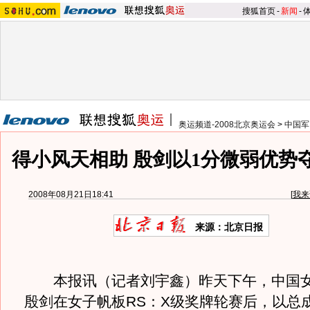
搜狐首页
-
新闻
-
奥运频道-2008北京奥运会
>
中国军
得小风天相助 殷剑以1分微弱优势
2008年08月21日18:41
[
我来
来源：北京日报
本报讯（记者刘宇鑫）昨天下午，中国女
殷剑在女子帆板RS：X级奖牌轮赛后，以总