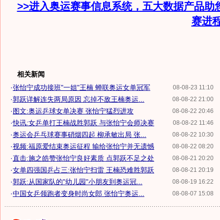
>>进入奥运赛事信息系统，五大数据产品助
赛进
相关新闻
·
张怡宁成功接班"一姐"王楠 蝉联奥运女单冠军
08-08-23 11:10
·
郭跃详解连失两局原因 忘掉不敌王楠奥运...
08-08-22 21:00
·
图文:奥运乒球女单决赛 张怡宁猛烈进攻
08-08-22 20:46
·
快讯:女乒单打王楠战胜郭跃 与张怡宁会师决赛
08-08-22 11:46
·
奥运会乒乓球赛事硝烟四起 柳承敏出局 张...
08-08-22 10:30
·
视频:福原爱结束奥运征程 输给张怡宁并无遗憾
08-08-22 08:20
·
直击:施之皓赞张怡宁良好素质 点郭跃不足之处
08-08-21 20:20
·
女单四强国乒占三:张怡宁扫雷 王楠恐难胜郭跃
08-08-21 20:19
·
郭跃:从国家队的"幼儿园"小朋友到奥运冠...
08-08-19 16:22
·
中国女乒领跑者变身时尚女郎 张怡宁奥运...
08-08-07 15:08