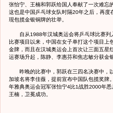
张怡宁、王楠和郭跃给国人奉献了一次难忘
这也是中国乒乓球女队时隔20年之后，再度
现包揽金银铜牌的壮举。
自从1988年汉城奥运会将乒乓球比赛列
比赛项目以来，中国在女子单打这个项目上包
金牌，而且在汉城奥运会上首次让三面五星
运赛场升起，陈静、李惠芬和焦志敏分获金
昨晚的比赛中，郭跃在三四名决赛中，以
加坡名将李佳薇，提前宣布中国队包揽奖牌。随
年雅典奥运会冠军张怡宁4比1战胜2000年
王楠，卫冕成功。