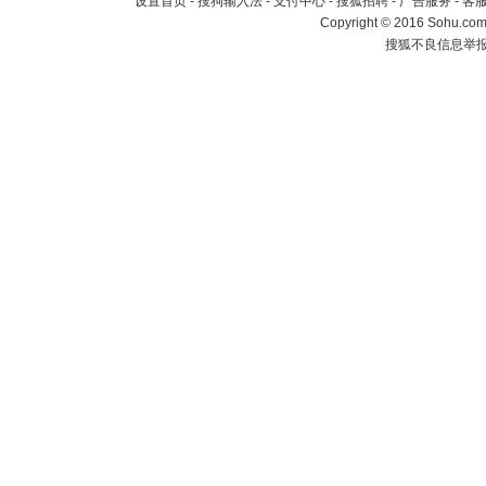
设置首页
-
搜狗输入法
-
支付中心
-
搜狐招聘
-
广告服务
-
客
Copyright
©
2016 Sohu.com 
搜狐不良信息举