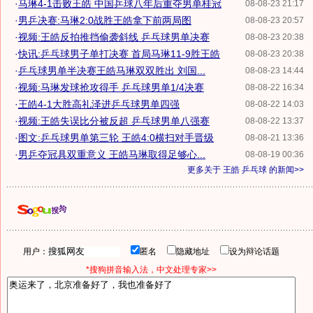
·
马琳4-1击败王皓 中国乒球八年后重夺男单桂冠
08-08-23 21:17
·
男乒决赛:马琳2:0战胜王皓拿下前两局图
08-08-23 20:57
·
视频:王皓反拍推挡偷袭斜线 乒乓球男单决赛
08-08-23 20:38
·
快讯:乒乓球男子单打决赛 首局马琳11-9胜王皓
08-08-23 20:38
·
乒乓球男单半决赛王皓马琳双双胜出 刘国...
08-08-23 14:44
·
视频:马琳发球抢攻得手 乒乓球男单1/4决赛
08-08-22 16:34
·
王皓4-1大胜高礼泽进乒乓球男单四强
08-08-22 14:03
·
视频:王皓失误比分被反超 乒乓球男单八强赛
08-08-22 13:37
·
图文:乒乓球男单第三轮 王皓4:0横扫对手晋级
08-08-21 13:36
·
男乒夺冠具双重意义 王皓马琳取得足够心...
08-08-19 00:36
更多关于
王皓 乒乓球
的新闻>>
用户：
匿名
隐藏地址
设为辩论话题
*搜狗拼音输入法，中文处理专家>>