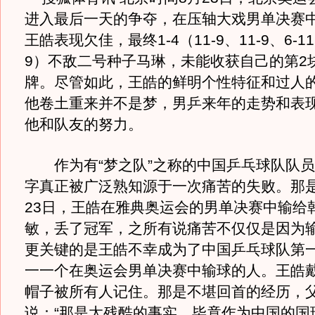
进入最后一天的争夺，在压轴大戏男单决赛
王皓表现欠佳，最终1-4（11-9、11-9、6-11、
9）不敌二号种子马琳，未能收获自己的第2
牌。尽管如此，王皓的鲜明个性特征和过人
他卷土重来并不是梦，男乒来年的走势和表
他和队友的努力。
作为有“梦之队”之称的中国乒乓球队队员
字真正被广泛熟知源于一次痛苦的失败。那是
23日，王皓在雅典奥运会的男单决赛中输给
敏，丢了冠军，之所有说痛苦不仅仅是因为
更关键的是王皓不幸成为了中国乒乓球队第
一一个在奥运会男单决赛中输球的人。王皓戴
帽子被所有人记住。那是不堪回首的经历，
说：“那是太残酷的事实，毕竟作为中国的国