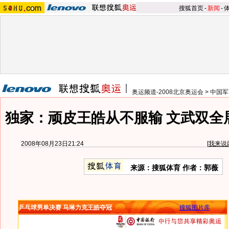
搜狐首页
-
新闻
-
奥运频道-2008北京奥运会
>
中国军
独家：顽皮王皓从不服输 文武双全
2008年08月23日21:24
[
我来说
来源：搜狐体育 作者：郭薇
乒乓球男单决赛 马琳力克王皓夺冠
搜狐图片库