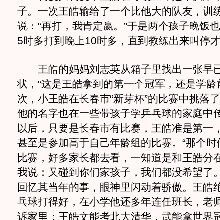
子。一次王皓输给了一个比他大的队友，训
说：“再打，我肯定赢。”于是两个孩子晚饭
5时多打到晚上10时多，直到教练出来叫停
王皓的妈妈刘志英从箱子里找出一张早已
状，“这是王皓拿到的第一个冠军，还是学龄
次，小王皓在长春市“新芽杯”的比赛中挑落
他的名字也在一些带孩子学乒乓球的家庭中
以后，只要是长春市有比赛，王皓准是第一
甚至是参加高于自己年龄组的比赛。“那个时
比赛，好多家长都去看，一知道是和王皓分
我说：又碰到你们家孩子，我们都没希望了。
回忆其当年的事，眼神里闪动着骄傲。王皓
乓球打得好，在小学他还多年连任班长，老
诉家里：王皓文能考北大清华，武能拿世界