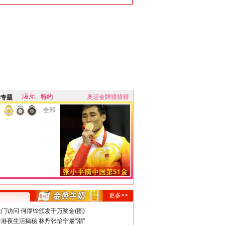
特约
奥运金牌猜猜猜
牌专题
全部
更多>>
门访问 何厚铧颁发千万奖金(图)
港夜生活揭秘 林丹张怡宁最"潮"