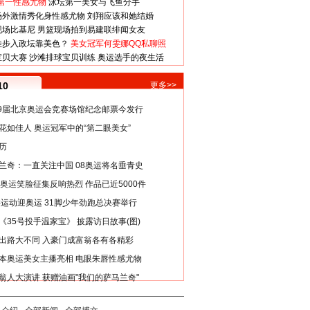
第一性感尤物
泳坛第一美女与飞鱼分手
场外激情秀化身性感尤物
刘翔应该和她结婚
现场比基尼
男篮现场拍到易建联绯闻女友
娃步入政坛靠美色？
美女冠军何雯娜QQ私聊照
宝贝大赛
沙滩排球宝贝训练
奥运选手的夜生活
10
更多>>
29届北京奥运会竞赛场馆纪念邮票今发行
花如佳人 奥运冠军中的“第二眼美女”
历
兰奇：一直关注中国 08奥运将名垂青史
8奥运笑脸征集反响热烈 作品已近5000件
类运动迎奥运 31脚少年劲跑总决赛举行
《35号投手温家宝》 披露访日故事(图)
出路大不同 入豪门成富翁各有各精彩
本奥运美女主播亮相 电眼朱唇性感尤物
翁人大演讲 获赠油画"我们的萨马兰奇"