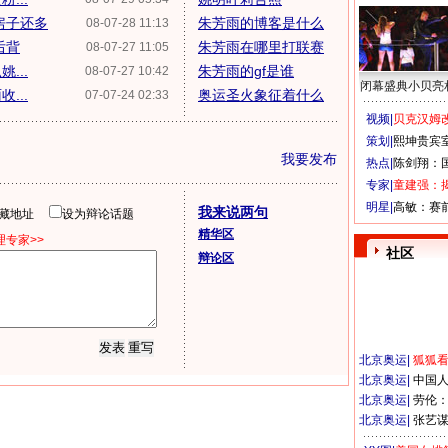
房子还多
朱芳雨的博客是什么
08-07-28 11:13
后背
朱芳雨在哪里打联赛
08-07-27 11:05
...
朱芳雨的gf是谁
08-07-27 10:42
闭幕盛典小贝亮
...
奥运圣火象征着什么
07-07-24 02:33
视频|
贝克汉姆改
策划|
熙坤贵宾
我要发布
热点|
陈剑翔：
专家|
童建强：
明星|
高敏：赛
我来说两句
隐藏地址
设为辩论话题
精华区
专家>>
社区
辩论区
北京奥运
|
狐狐
北京奥运
|
中国
北京奥运
|
劳伦
北京奥运
|
张艺