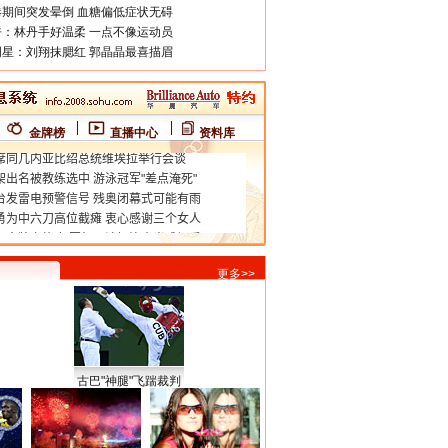
期间突发晕倒 血糖偏低症状无碍
：林丹手好温柔 一点不像运动员
星：刘翔抹腮红 郭晶晶最喜描眉
金牌榜
直播中心
资料库
更多>>
古巴"神腿"飞踹裁判