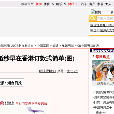
搜狐首页
-
新闻
-
体育
-
S
-
娱乐
-
V
-
财经
-
IT
-
汽车
-
房产
-
家居
-
女人
-
新
杨佳注射死刑
郎
中国21位漂亮女
奥运频道-2008北京奥运会
>
中国军团
>
篮球
>
奥运男篮
>
08中国男篮动态
每日焦点
婚纱早在香港订款式简单(图)
[
我来说两句
] [字号：
大
中
小
]
来源：烟台日报
残奥圣火上
·
刘翔伤情追踪
·
国青男篮罢赛被
·
日媒：奥运有
·
中国特奥选手
更多>>