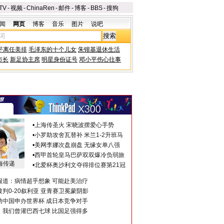
TV
-
视频
-
ChinaRen
-
邮件
-
博客
-
BBS
-
搜狗
闻
网页
博客
音乐
图片
说吧
平离任美排
毛泽东的十个儿女
朱镕基退休生活
市长
新足协主席
明星身份证号
邓小平伤心往事
•
上海传圣火 宋晓波摆爱心手势
•
小罗助攻舍瓦替补 米兰1-2升班马
•
美网李娜次盘崩盘 无缘女单八强
•
西甲首轮皇马巴萨双双爆冷负弱旅
海传递
•
北爱杯奥沙利文夺得排位赛第21冠
报道：病情超乎想象 可能赴美治疗
判0-20叙利亚 亚青赛卫冕蒙阴影
助中国申办世界杯 成日本竞争对手
：我们曾灌巴西七球 比国足强得多