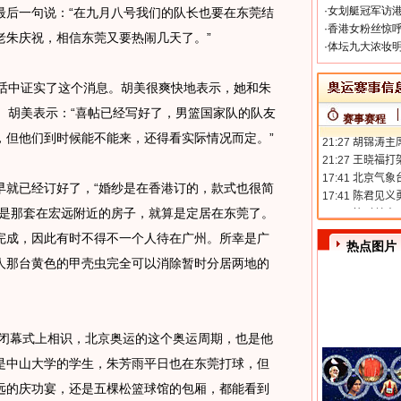
·
女划艇冠军访港
最后一句说：“在九月八号我们的队长也要在东莞结
·
香港女粉丝惊呼
老朱庆祝，相信东莞又要热闹几天了。”
·
体坛九大浓妆明
中证实了这个消息。胡美很爽快地表示，她和朱
。胡美表示：“喜帖已经写好了，男篮国家队的队友
赛事赛程
，但他们到时候能不能来，还得看实际情况而定。
”
就已经订好了，“婚纱是在香港订的，款式也很简
还是那套在宏远附近的房子，就算是定居在东莞了。
完成，因此有时不得不一个人待在广州。所幸是广
热点图片
人那台黄色的甲壳虫完全可以消除暂时分居两地的
闭幕式上相识，北京奥运的这个奥运周期，也是他
是中山大学的学生，朱芳雨平日也在东莞打球，但
远的庆功宴，还是五棵松篮球馆的包厢，都能看到