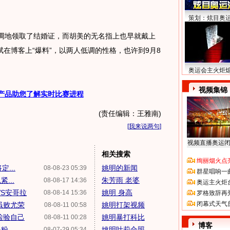
策划：炫目奥
地领取了结婚证，而胡美的无名指上也早就戴上
在博客上“爆料”，以两人低调的性格，也许到9月8
奥运会主火炬
视频集锦
产品助您了解实时比赛进程
(责任编辑：王雅南)
[
我来说两句
]
视频直播奥运
相关搜索
绚丽烟火点
...
姚明的新闻
08-08-23 05:39
群星唱响一
...
朱芳雨 老婆
08-08-17 14:36
奥运主火炬
VS安哥拉
姚明 身高
08-08-14 15:36
罗格致辞再
闭幕式天气
虽败尤荣
姚明打架视频
08-08-11 00:58
检验自己
姚明暴打科比
08-08-11 00:28
博客
...
姚明叶莉合照
08-07-29 05:34