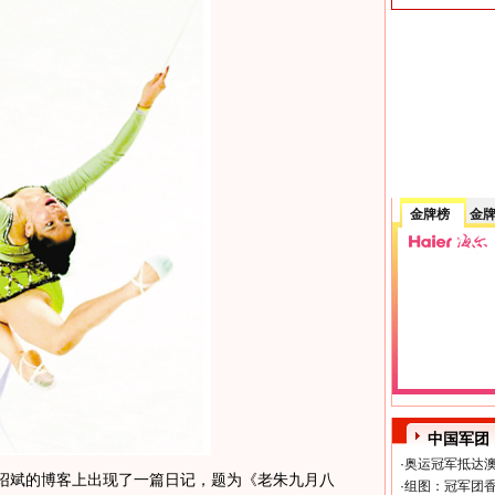
金牌榜
金
中国军团
·
奥运冠军抵达澳
斌的博客上出现了一篇日记，题为《老朱九月八
·
组图：冠军团香