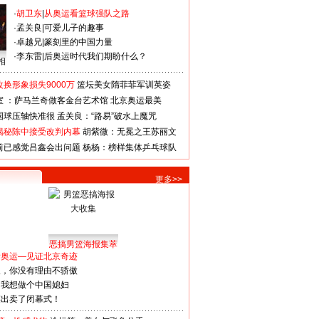
·
胡卫东
|
从奥运看篮球强队之路
·
孟关良
|
可爱儿子的趣事
·
卓越兄
|
篆刻里的中国力量
·
李东雷
|
后奥运时代我们期盼什么？
相
换形象损失9000万
篮坛美女隋菲菲军训英姿
室 ：萨马兰奇做客金台艺术馆
北京奥运最美
国球压轴快准很
孟关良：“路易”破水上魔咒
揭秘陈中接受改判内幕
胡紫微：无冕之王苏丽文
前已感觉吕鑫会出问题
杨杨：榜样集体乒乓球队
更多>>
恶搞男篮海报集萃
看奥运—见证北京奇迹
人，你没有理由不骄傲
：我想做个中国媳妇
谋出卖了闭幕式！