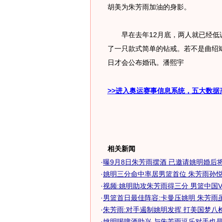
胡美为朱芳雨加油的身影。
早在去年12月底，两人就已经低调
了一只款式简单的钻戒。若不是曲绍斌
日才会公布婚讯。潘熙宇
>>进入奥运赛事信息系统，五大数据
相关新闻
·
曝9月8日朱芳雨摆酒 已邀请姚明婚后将定
·
姚明三分命中率居男篮首位 朱芳雨孙悦紧
·
视频:姚明助攻朱芳雨得三分 男篮中国
·
男篮首日最佳阵容:卡曼压姚明 朱芳雨
·
朱芳雨:对手遏制姚明发挥 打美国梦八
·
姚明喝啤酒助兴 与朱芳雨逗乐对手也是粉