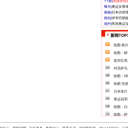
YY图|
美国女排
曝光|
奥运女将
揭秘|
日本沙排
狠拍|
伊辛巴耶
场外|
民间奥运
新闻TOP
组图:第
组图：鲜
曾庆红简
对话萨马
组图：0
组图:另
日本发行
奥运冠军
组图：日
组图：萨