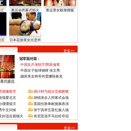
运汇
奥运会闭幕式焰火
奥运美女献身搜狐
熄灭
日本花游美女出意外
更多>>
冠军面对面：
·
中国女乒张怡宁/郭跃做客
·
中国女子链球铜牌 张文秀
·
蹦床美女帅哥何雯娜陆春龙
闭幕式盛况
亮璀璨夜空
倒计时与焰火交相辉映
曲我爱北京
胡锦涛步入闭幕式会场
台缓缓熄灭
英国伦敦奉献接旗表演
秀中文问候
张宁高举五星红旗入场
良好适合观烟火
肯尼亚选手马拉松夺冠
更多>>