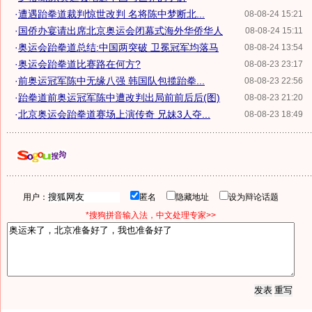
·
遭遇跆拳道裁判惊世改判 名将陈中梦断北...
08-08-24 15:21
·
国侨办宴请出席北京奥运会闭幕式海外华侨华人
08-08-24 15:11
·
奥运会跆拳道总结:中国两突破 卫冕冠军均落马
08-08-24 13:54
·
奥运会跆拳道比赛路在何方?
08-08-23 23:17
·
前奥运冠军陈中无缘八强 韩国队包揽跆拳...
08-08-23 22:56
·
跆拳道前奥运冠军陈中遭改判出局前前后后(图)
08-08-23 21:20
·
北京奥运会跆拳道赛场上演传奇 兄妹3人夺...
08-08-23 18:49
用户：
匿名
隐藏地址
设为辩论话题
*搜狗拼音输入法，中文处理专家>>