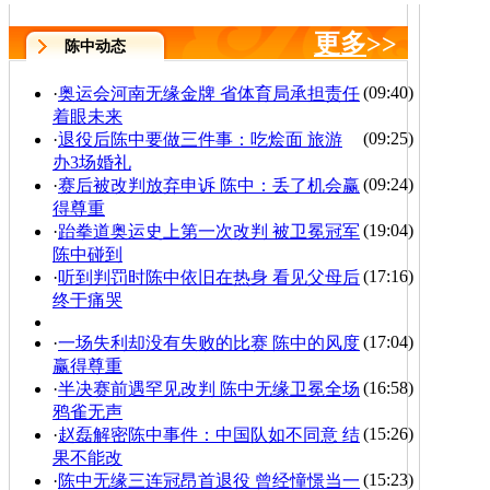
更多
>>
陈中动态
(09:40)
·
奥运会河南无缘金牌 省体育局承担责任
着眼未来
(09:25)
·
退役后陈中要做三件事：吃烩面 旅游
办3场婚礼
(09:24)
·
赛后被改判放弃申诉 陈中：丢了机会赢
得尊重
(19:04)
·
跆拳道奥运史上第一次改判 被卫冕冠军
陈中碰到
(17:16)
·
听到判罚时陈中依旧在热身 看见父母后
终于痛哭
(17:04)
·
一场失利却没有失败的比赛 陈中的风度
赢得尊重
(16:58)
·
半决赛前遇罕见改判 陈中无缘卫冕全场
鸦雀无声
(15:26)
·
赵磊解密陈中事件：中国队如不同意 结
果不能改
(15:23)
·
陈中无缘三连冠昂首退役 曾经憧憬当一