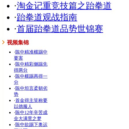
·
淘金记重竞技篇之跆拳道
·
跆拳道观战指南
·
首届跆拳道品势世锦赛
视频集锦
·
陈中精准横踢中
要害
·
陈中精彩侧踹先
得两分
·
陈中横踢再得一
分
·
陈中坦言柔韧劣
势
·
首金得主笑称要
以德服人
·
陈中12年辛苦成
全大满贯之梦
·
陈中欲踢下奥运