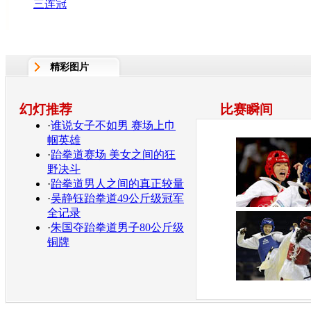
三连冠
精彩图片
幻灯推荐
比赛瞬间
·
谁说女子不如男 赛场上巾
帼英雄
·
跆拳道赛场 美女之间的狂
野决斗
·
跆拳道男人之间的真正较量
·
吴静钰跆拳道49公斤级冠军
全记录
·
朱国夺跆拳道男子80公斤级
铜牌