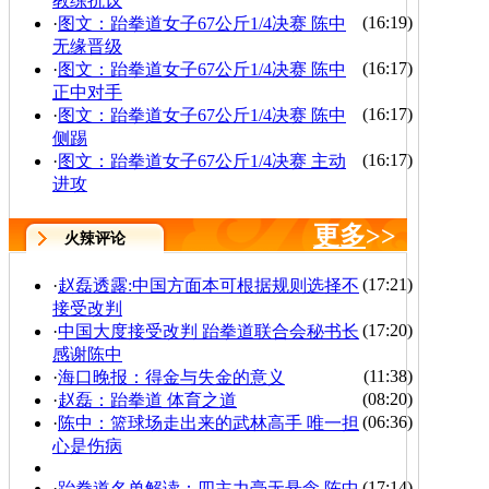
教练抗议
(16:19)
·
图文：跆拳道女子67公斤1/4决赛 陈中
无缘晋级
(16:17)
·
图文：跆拳道女子67公斤1/4决赛 陈中
正中对手
(16:17)
·
图文：跆拳道女子67公斤1/4决赛 陈中
侧踢
(16:17)
·
图文：跆拳道女子67公斤1/4决赛 主动
进攻
更多
>>
火辣评论
(17:21)
·
赵磊透露:中国方面本可根据规则选择不
接受改判
(17:20)
·
中国大度接受改判 跆拳道联合会秘书长
感谢陈中
(11:38)
·
海口晚报：得金与失金的意义
(08:20)
·
赵磊：跆拳道 体育之道
(06:36)
·
陈中：篮球场走出来的武林高手 唯一担
心是伤病
(17:14)
·
跆拳道名单解读：四主力毫无悬念 陈中