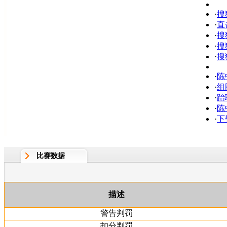
·
搜
·
直
·
搜
·
搜
·
搜
·
陈
·
组
·
跆
·
陈
·
下
比赛数据
描述
警告判罚
扣分判罚