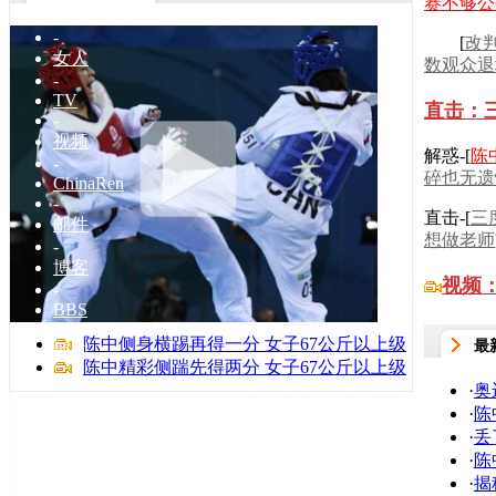
赛不够公
家居
-
[
改
女人
数观众退
-
TV
直击：
-
视频
解惑-[
陈
-
碎也无遗
ChinaRen
-
直击-[
三
邮件
想做老师
-
博客
视频
-
BBS
-
陈中侧身横踢再得一分 女子67公斤以上级
最
搜狗
陈中精彩侧踹先得两分 女子67公斤以上级
·
奥
·
陈
·
丢
·
陈
·
揭