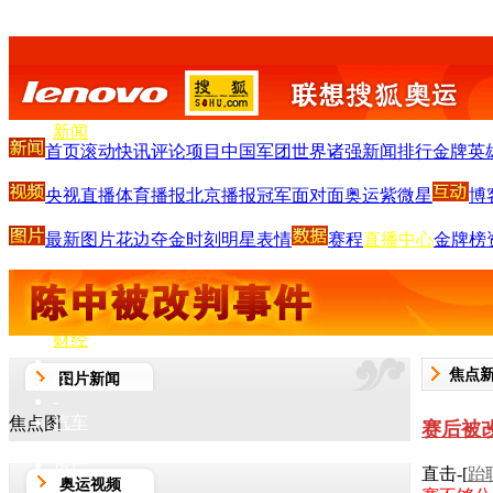
搜狐首页
-
新闻
首页
滚动
快讯
评论
项目
中国军团
世界诸强
新闻排行
金牌英
-
体育
央视直播
体育播报
北京播报
冠军面对面
奥运紫微星
博
-
S
-
最新图片
花边
夺金时刻
明星
表情
赛程
直播中心
金牌榜
娱乐
-
V
-
财经
-
焦点
图片新闻
IT
-
汽车
焦点图
赛后被
-
房产
直击-[
跆
奥运视频
-