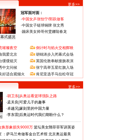
更多>>
冠军面对面：
·
中国女乒张怡宁/郭跃做客
·
中国女子链球铜牌 张文秀
·
蹦床美女帅哥何雯娜陆春龙
闭幕式盛况
亮璀璨夜空
倒计时与焰火交相辉映
曲我爱北京
胡锦涛步入闭幕式会场
台缓缓熄灭
英国伦敦奉献接旗表演
秀中文问候
张宁高举五星红旗入场
良好适合观烟火
肯尼亚选手马拉松夺冠
更多>>
·
胡卫东
|
从奥运看篮球强队之路
·
孟关良
|
可爱儿子的趣事
·
卓越兄
|
篆刻里的中国力量
·
李东雷
|
后奥运时代我们期盼什么？
相
换形象损失9000万
篮坛美女隋菲菲军训英姿
室 ：萨马兰奇做客金台艺术馆
北京奥运最美