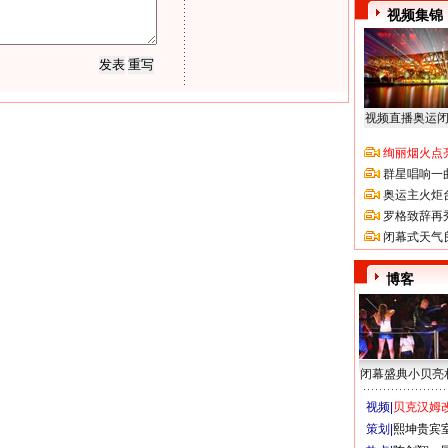
视频集锦
视频直播奥运
绚丽烟火点
群星唱响一
奥运主火炬
罗格致辞再
闭幕式天气
博客
闭幕盛典小贝亮
视频|
贝克汉姆改
策划|
熙坤贵宾