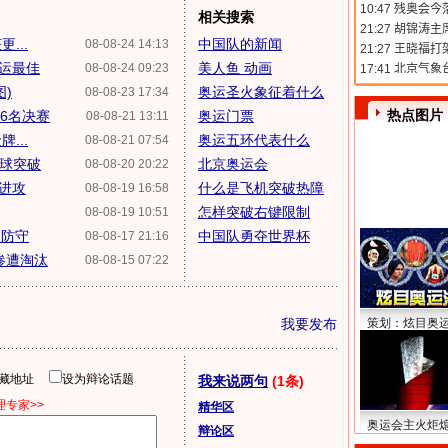
相关搜索
...
中国队的新闻
08-08-24 14:13
奥运最佳
美人鱼 动画
08-08-24 09:23
)
奥运圣火象征着什么
08-08-23 17:34
热点图片
6名决赛
奥运门票
08-08-21 13:11
...
奥运五环代表什么
08-08-21 07:54
带球突破
北京奥运会
08-08-20 20:22
破进攻
什么是飞机突破热障
08-08-19 16:58
怎样突破右键限制
08-08-19 10:51
破防守
中国队勇夺世界杯
08-08-17 21:16
惨遭淘汰
08-08-15 07:22
我要发布
策划：炫目奥
隐藏地址
设为辩论话题
我来说两句
(1条)
专家>>
精华区
奥运会主火炬
辩论区