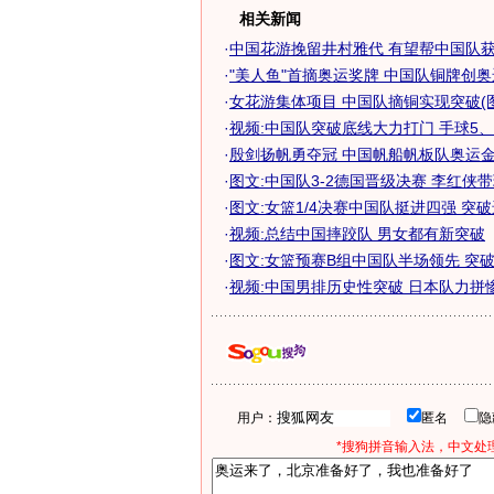
相关新闻
·
中国花游挽留井村雅代 有望帮中国队获更
·
"美人鱼"首摘奥运奖牌 中国队铜牌创
·
女花游集体项目 中国队摘铜实现突破(图
·
视频:中国队突破底线大力打门 手球5、
·
殷剑扬帆勇夺冠 中国帆船帆板队奥运金牌
·
图文:中国队3-2德国晋级决赛 李红侠
·
图文:女篮1/4决赛中国队挺进四强 突
·
视频:总结中国摔跤队 男女都有新突破
·
图文:女篮预赛B组中国队半场领先 突
·
视频:中国男排历史性突破 日本队力拼
用户：
匿名
*搜狗拼音输入法，中文处理