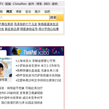
TV
-
视频
-
ChinaRen
-
邮件
-
博客
-
BBS
-
搜狗
闻
网页
博客
音乐
图片
说吧
平离任美排
毛泽东的十个儿女
朱镕基退休生活
市长
新足协主席
明星身份证号
邓小平伤心往事
•
上海传圣火 宋晓波摆爱心手势
•
小罗助攻舍瓦替补 米兰1-2升班马
•
美网李娜次盘崩盘 无缘女单八强
•
西甲首轮皇马巴萨双双爆冷负弱旅
海传递
•
北爱杯奥沙利文夺得排位赛第21冠
报道：病情超乎想象 可能赴美治疗
判0-20叙利亚 亚青赛卫冕蒙阴影
助中国申办世界杯 成日本竞争对手
：我们曾灌巴西七球 比国足强得多