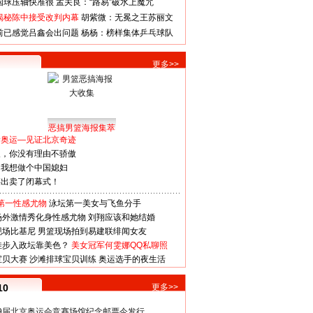
国球压轴快准很
孟关良：“路易”破水上魔咒
揭秘陈中接受改判内幕
胡紫微：无冕之王苏丽文
前已感觉吕鑫会出问题
杨杨：榜样集体乒乓球队
更多>>
恶搞男篮海报集萃
看奥运—见证北京奇迹
人，你没有理由不骄傲
：我想做个中国媳妇
谋出卖了闭幕式！
第一性感尤物
泳坛第一美女与飞鱼分手
场外激情秀化身性感尤物
刘翔应该和她结婚
现场比基尼
男篮现场拍到易建联绯闻女友
娃步入政坛靠美色？
美女冠军何雯娜QQ私聊照
宝贝大赛
沙滩排球宝贝训练
奥运选手的夜生活
10
更多>>
29届北京奥运会竞赛场馆纪念邮票今发行