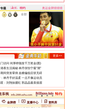
特约
奥运金牌猜猜猜
牌专题
全部
更多>>
门访问 何厚铧颁发千万奖金(图)
港夜生活揭秘 林丹张怡宁最"潮"
期间突发晕倒 血糖偏低症状无碍
：林丹手好温柔 一点不像运动员
星：刘翔抹腮红 郭晶晶最喜描眉
金牌榜
直播中心
资料库