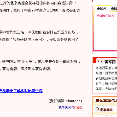
午进行的北京奥运会花样游泳集体自由自选决赛中，
金牌榜
金
获得铜牌，取得了中国花样游泳自1988年首次参加奥
中暂列第三名，今天她们被安排在第五个出场，
分选择了气势磅礴的《黄河》，慢板部分则选用了
中国队的“美人鱼”，在水中整齐划一翩翩起舞，
中国军团
·
奥运冠军抵达澳
分，获得铜牌。俄罗斯队获得金牌。
·
组图：冠军团香
·
女划艇冠军访港
·
香港女粉丝惊呼
·
体坛九大浓妆明
产品助您了解实时比赛进程
(责任编辑：laurahe)
[
我来说两句
(1条)
]
赛事赛程