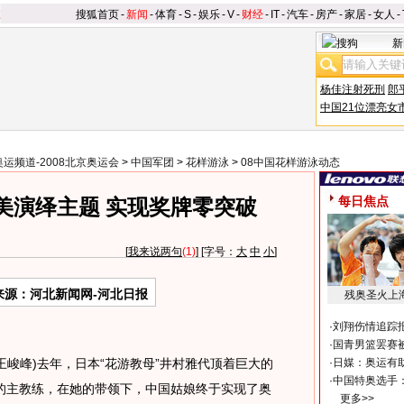
搜狐首页
-
新闻
-
体育
-
S
-
娱乐
-
V
-
财经
-
IT
-
汽车
-
房产
-
家居
-
女人
-
新
杨佳注射死刑
郎
中国21位漂亮女
奥运频道-2008北京奥运会
>
中国军团
>
花样游泳
>
08中国花样游泳动态
每日焦点
美演绎主题 实现奖牌零突破
[
我来说两句
(1)
] [字号：
大
中
小
]
来源：河北新闻网-河北日报
残奥圣火上
·
刘翔伤情追踪
·
国青男篮罢赛被
峻峰)去年，日本“花游教母”井村雅代顶着巨大的
·
日媒：奥运有
·
中国特奥选手
的主教练，在她的带领下，中国姑娘终于实现了奥
更多>>