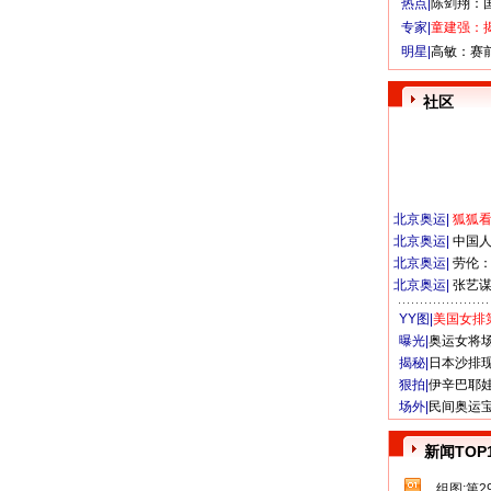
热点|
陈剑翔：
专家|
童建强：
明星|
高敏：赛
社区
北京奥运
|
狐狐
北京奥运
|
中国
北京奥运
|
劳伦
北京奥运
|
张艺
YY图|
美国女排
曝光|
奥运女将
揭秘|
日本沙排
狠拍|
伊辛巴耶
场外|
民间奥运
新闻TOP
组图:第