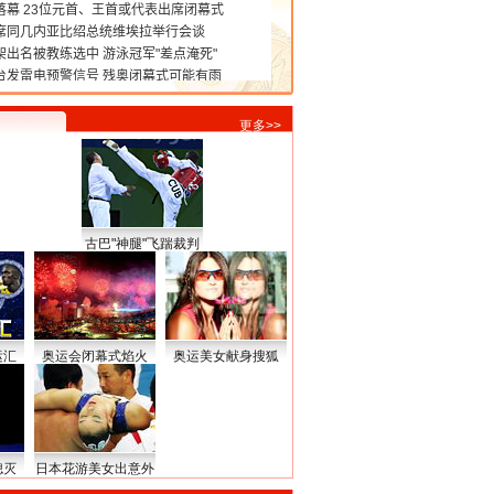
更多>>
古巴"神腿"飞踹裁判
运汇
奥运会闭幕式焰火
奥运美女献身搜狐
熄灭
日本花游美女出意外