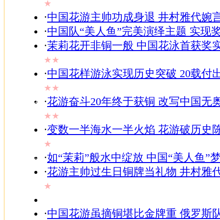
★
家居
·
中国花游主帅功成身退 井村雅代婉
-
女人
·
中国队“美人鱼”完美演绎主题 实现
-
·
茉莉花开非铜一般 中国花泳首获奖
TV
-
★★
视频
·
中国花样游泳实现历史突破 20载付
-
ChinaRen
★★
-
邮件
·
花游奋斗20年终于获铜 改写中国无
-
★★
博客
·
变数一半海水一半火焰 花游破历史
-
BBS
★
-
搜狗
·
如“茉莉”般水中绽放 中国“美人鱼”
·
花游主帅过生日铜牌当礼物 井村雅
★
·
中国花游虽摘铜堪比金牌重 俄罗斯