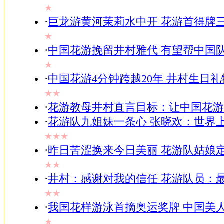
★
·
巨龙游黄河茉莉水中开 花游首得牌
★
·
中国花游挽留井村雅代 有望帮中国
★
·
中国花游4分钟跨越20年 井村生日
★★
·
花游教母井村直言目标：让中国花游
·
花游队九姐妹一条心 张晓欢：世界
★★★
·
昨日苦涩换来今日美丽 花游队姑娘
★★
·
井村：感谢对我的信任 花游队员：
★★
·
我国花样游泳首摘奥运奖牌 中国美
★