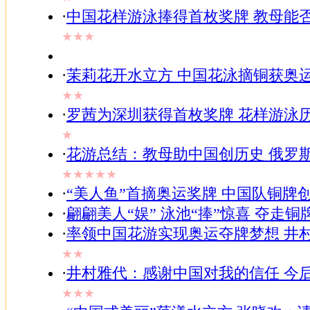
·
中国花样游泳捧得首枚奖牌 教母能
★★★
·
茉莉花开水立方 中国花泳摘铜获奥
★★
·
罗茜为深圳获得首枚奖牌 花样游泳
★
·
花游总结：教母助中国创历史 俄罗
★★★★★
·
“美人鱼”首摘奥运奖牌 中国队铜牌
·
翩翩美人“娱” 泳池“捧”惊喜 夺走铜牌
·
率领中国花游实现奥运夺牌梦想 井
★★
·
井村雅代：感谢中国对我的信任 今
★★★