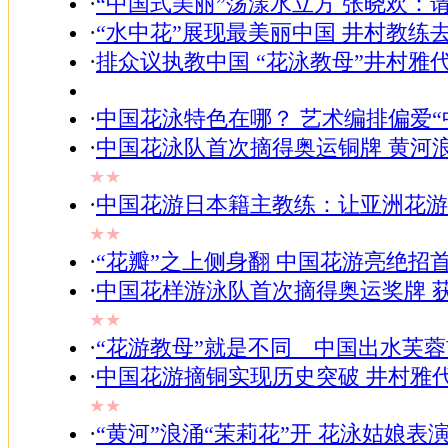
·
“中国式美丽”荡漾水立方 张晓欢：
·
“水中花”展现最美丽中国 井村教练
·
排众议执教中国 “花泳教母”井村雅
·
中国花泳特色在哪？ 艺术编排偏爱“
·
中国花泳队首次摘得奥运铜牌 黄河
★★
·
中国花游日本籍主教练：让亚洲花游
★★
·
“花瓣”之上侧身翻 中国花游亮绝招
·
中国花样游泳队首次摘得奥运奖牌 
★★
·
“花游教母”就是不同 中国出水芙
·
中国花游摘铜实现历史突破 井村雅
★★
·
“黄河”浪涌“茉莉花”开 花泳姑娘表