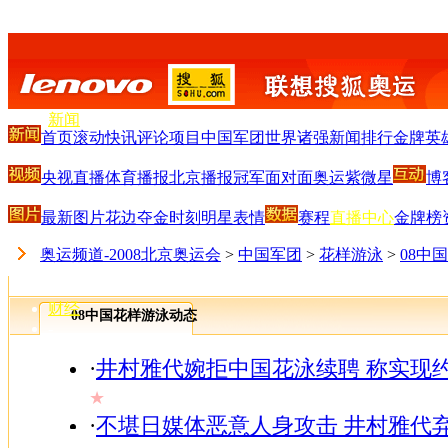
搜狐首页
-
新闻
首页
滚动
快讯
评论
项目
中国军团
世界诸强
新闻排行
金牌英
-
体育
央视直播
体育播报
北京播报
冠军面对面
奥运紫微星
博
-
S
-
最新图片
花边
夺金时刻
明星
表情
赛程
直播中心
金牌榜
娱乐
-
奥运频道-2008北京奥运会
>
中国军团
>
花样游泳
>
08中
V
-
财经
08中国花样游泳动态
-
IT
-
·
井村雅代婉拒中国花泳续聘 称实现
汽车
★
-
·
不堪日媒体恶意人身攻击 井村雅代
房产
-