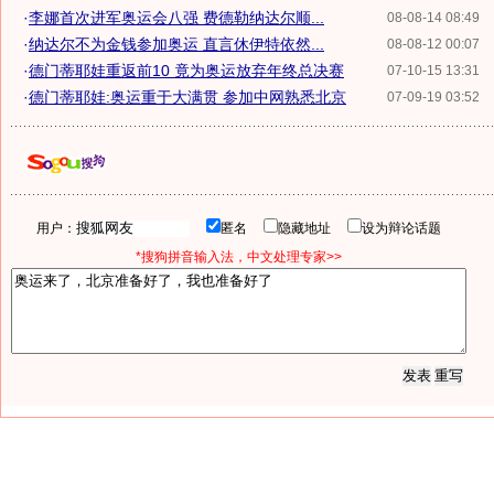
·
李娜首次进军奥运会八强 费德勒纳达尔顺...
08-08-14 08:49
·
纳达尔不为金钱参加奥运 直言休伊特依然...
08-08-12 00:07
·
德门蒂耶娃重返前10 竟为奥运放弃年终总决赛
07-10-15 13:31
·
德门蒂耶娃:奥运重于大满贯 参加中网熟悉北京
07-09-19 03:52
用户：
匿名
隐藏地址
设为辩论话题
*搜狗拼音输入法，中文处理专家>>