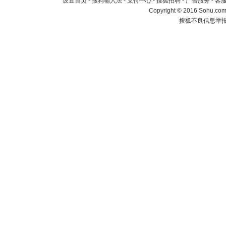
设置首页
-
搜狗输入法
-
支付中心
-
搜狐招聘
-
广告服务
-
客
Copyright
©
2016 Sohu.com 
搜狐不良信息举