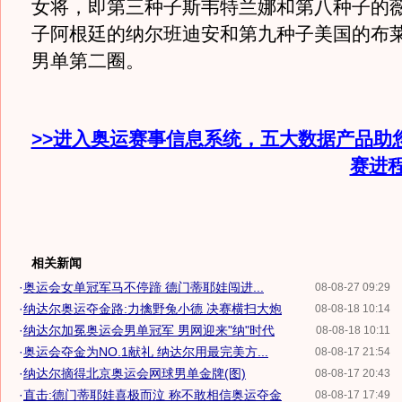
女将，即第三种子斯韦特兰娜和第八种子的
子阿根廷的纳尔班迪安和第九种子美国的布
男单第二圈。
>>进入奥运赛事信息系统，五大数据产品助
赛进
相关新闻
·
奥运会女单冠军马不停蹄 德门蒂耶娃闯进...
08-08-27 09:29
·
纳达尔奥运夺金路:力擒野兔小德 决赛横扫大炮
08-08-18 10:14
·
纳达尔加冕奥运会男单冠军 男网迎来"纳"时代
08-08-18 10:11
·
奥运会夺金为NO.1献礼 纳达尔用最完美方...
08-08-17 21:54
·
纳达尔摘得北京奥运会网球男单金牌(图)
08-08-17 20:43
·
直击:德门蒂耶娃喜极而泣 称不敢相信奥运夺金
08-08-17 17:49