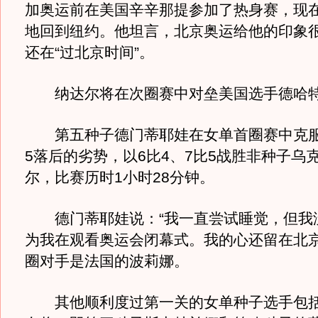
加奥运前在美国辛辛那提参加了热身赛，现
地回到纽约。他坦言，北京奥运给他的印象
还在“过北京时间”。
纳达尔将在次圈赛中对垒美国选手德哈
第五种子德门蒂耶娃在女单首圈赛中克服
5落后的劣势，以6比4、7比5战胜非种子乌
尔，比赛历时1小时28分钟。
德门蒂耶娃说：“我一直尝试睡觉，但我
为我在观看奥运会闭幕式。我的心还留在北京
圈对手是法国的波莉娜。
其他顺利度过第一关的女单种子选手包括