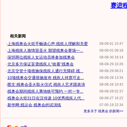
赛进
相关新闻
·
上海残奥会火炬手畅谈心声:残疾人理解和关爱
08-09-01 15:47
·
上海残疾人激情迎圣火 期望残奥会赛场一...
08-09-01 09:18
·
深圳两位残疾人女运动员将参加残奥会
08-08-30 16:14
·
北京多方保证盲聋残疾人"收看"残奥会
08-08-29 10:26
·
北京交管十项措施保残疾人通行无障碍 残...
08-08-29 08:21
·
10项残奥会交通措施发布 残疾人持票可走...
08-08-28 13:34
·
图文:残奥会圣火取火仪式 残疾人艺术团表演
08-08-28 10:42
·
残奥会期间残疾人乘地铁可预约 一对一专...
08-08-28 02:37
·
残奥会火炬31日在汉传递 10优秀残疾人代...
08-08-27 16:22
·
新华网:残运会,残奥会的试演练
07-05-19 22:34
更多关于
残奥会
的新闻>>