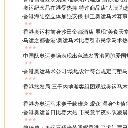
·
奥运纪念品在港受热捧 特许商品店“人满为患
·
香港海陆空立体加强安保 拱卫奥运马术赛
★★
·
香港奥运村前身沙田帝都酒店 展现“美食天堂
·
马运之都香港:奥运马术比赛引市民学马术热(
★★★
·
中国队奥运赛场表现出色激发香港同胞爱国
★★
·
香港奥运马术公司:场地设计符合规定与堕
★★★
·
香港旅发局:三千内地游客组团观战奥运马
★★
·
香港办奥运马术赛千载难逢 观众“湿身”也值
·
香港奥运首日比赛大热 市民竟半夜排队凌
★★★
·
曾德成：奥运五环光芒照耀香港 马术门票