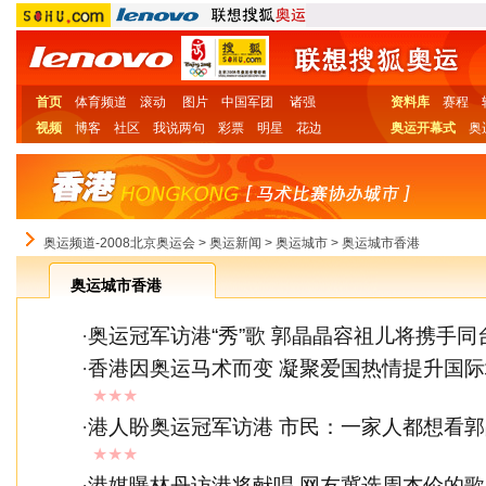
首页
体育频道
滚动
图片
中国军团
诸强
资料库
赛程
视频
博客
社区
我说两句
彩票
明星
花边
奥运开幕式
奥
奥运频道-2008北京奥运会
>
奥运新闻
>
奥运城市
>
奥运城市香港
奥运城市香港
·
奥运冠军访港“秀”歌 郭晶晶容祖儿将携手同
·
香港因奥运马术而变 凝聚爱国热情提升国
★★★
·
港人盼奥运冠军访港 市民：一家人都想看
★★★
·
港媒曝林丹访港将献唱 网友冀选周杰伦的歌(