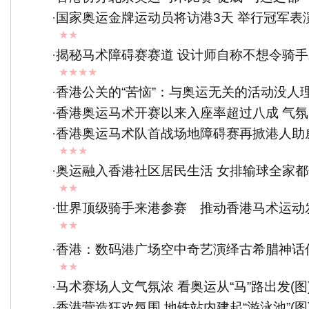
·
国家奥运金牌运动员将访港3天 举行冠军表
★★
·
揭秘马术障碍赛赛道 设计师自称不想令骑
★★★★
·
香港公关的“苦恼”：与奥运无关的活动没人
·
香港奥运马术开赛以来入座率超过八成 气
·
香港奥运马术队首战场地障碍赛再掀港人助
★★★
·
奥运融入香港社区居民生活 女排输球全家
★★
·
世界顶级骑手来港参赛 推动香港马术运动
★★
·
香港：数码港广场空中奇艺演绎古希腊神话
★★
·
马术赛场人文气氛浓 看奥运从“马”路出发(图
·
香港营造狂欢氛围 地铁站内建起“游泳池”(图