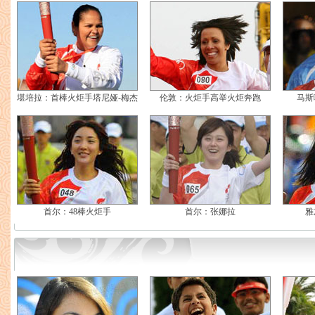
堪培拉：首棒火炬手塔尼娅-梅杰
伦敦：火炬手高举火炬奔跑
马斯
首尔：48棒火炬手
首尔：张娜拉
雅