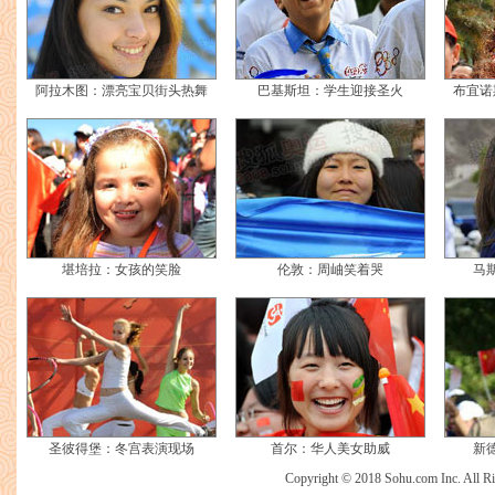
阿拉木图：漂亮宝贝街头热舞
巴基斯坦：学生迎接圣火
布宜诺
堪培拉：女孩的笑脸
伦敦：周岫笑着哭
马
圣彼得堡：冬宫表演现场
首尔：华人美女助威
新
Copyright © 2018 Sohu.com Inc. Al