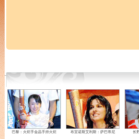
巴黎：火炬手金晶手持火炬
布宜诺斯艾利斯：萨巴蒂尼
长