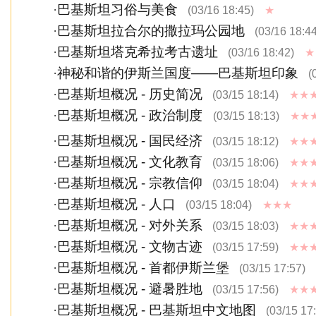
·
巴基斯坦习俗与美食
(03/16 18:45)
★
·
巴基斯坦拉合尔的撒拉玛公园地
(03/16 18:44
·
巴基斯坦塔克希拉考古遗址
(03/16 18:42)
★
·
神秘和谐的伊斯兰国度――巴基斯坦印象
(
·
巴基斯坦概况 - 历史简况
(03/15 18:14)
★★
·
巴基斯坦概况 - 政治制度
(03/15 18:13)
★★
·
巴基斯坦概况 - 国民经济
(03/15 18:12)
★★
·
巴基斯坦概况 - 文化教育
(03/15 18:06)
★★
·
巴基斯坦概况 - 宗教信仰
(03/15 18:04)
★★
·
巴基斯坦概况 - 人口
(03/15 18:04)
★★★
·
巴基斯坦概况 - 对外关系
(03/15 18:03)
★★
·
巴基斯坦概况 - 文物古迹
(03/15 17:59)
★★
·
巴基斯坦概况 - 首都伊斯兰堡
(03/15 17:57)
·
巴基斯坦概况 - 避暑胜地
(03/15 17:56)
★★
·
巴基斯坦概况 - 巴基斯坦中文地图
(03/15 17