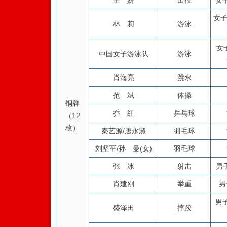
王 妍
田径
女
女子
林 莉
游泳
女
中国女子游泳队
游泳
肖海亮
跳水
范 斌
体操
铜牌
乔 红
乒乓球
（12
枚）
秦艺源/唐永淑
羽毛球
刘坚军/孙 曼(女)
羽毛球
张 冰
射击
男
肖建刚
举重
男
男
盛泽田
摔跤