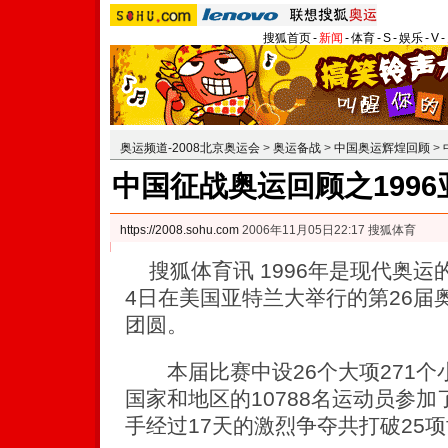
搜狐首页
-
新闻
-
体育
-
S
-
娱乐
-
V
-
奥运频道-2008北京奥运会
>
奥运备战
>
中国奥运辉煌回顾
>
中国征战奥运回顾之199
https://2008.sohu.com
2006年11月05日22:17 搜狐体育
搜狐体育讯 1996年是现代奥运的
4日在美国亚特兰大举行的第26届
团圆。
本届比赛中设26个大项271个小
国家和地区的10788名运动员参
手经过17天的激烈争夺共打破25