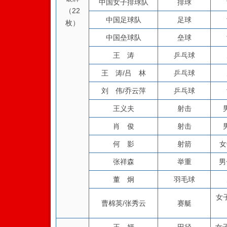
中国女子排球队
排球
（22
中国足球队
足球
枚）
中国垒球队
垒球
王 涛
乒乓球
王 涛/吕 林
乒乓球
刘 伟/乔云萍
乒乓球
王义夫
射击
肖 俊
射击
何 影
射箭
女
张祥森
举重
男
董 炯
羽毛球
女
曹棉英/张秀云
赛艇