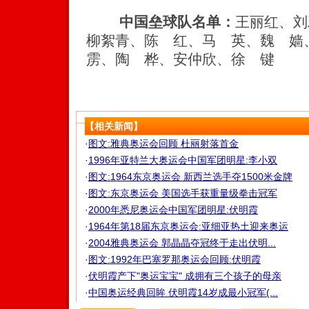
中国垒球队名单：
王丽红、刘
柳絮青、陈 红、马 英、魏 
雳、陶 桦、安仲欣、徐 键
【相关新闻】
·
图文:雅典奥运会回顾 杜丽射落首金
·
1996年亚特兰大奥运会中国军团明星:李小双
·
图文:1964东京奥运会 新西兰选手夺1500米金牌
·
图文:东京奥运会 美国选手获重量级拳击冠军
·
2000年悉尼奥运会中国军团明星:伏明霞
·
1964年第18届东京奥运会:亚细亚热土迎来奥运
·
2004雅典奥运会 郭晶晶夺冠终于走出伏明...
·
图文:1992年巴塞罗那奥运会回顾:伏明霞
·
伏明霞产下"奥运宝宝" 成拥有三个孩子的母亲
·
中国奥运经典回眸 伏明霞14岁成最小冠军(...