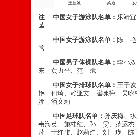
王显波
柔道
女
注 中国女子游泳队名单：
乐靖
莺
中国女子游泳队名单：
陈 
莺
中国男子体操队名单：
李小双
东、黄力平、范 斌
中国女子排球队名单：
王子
艳、何琦、赖亚文、崔咏梅、吴咏
娜、潘文莉
中国足球队名单：
孙庆梅、水
韦海英、施桂红、孙 雯、范运杰
萍、于红旗、赵莉红、刘 瑛、陈