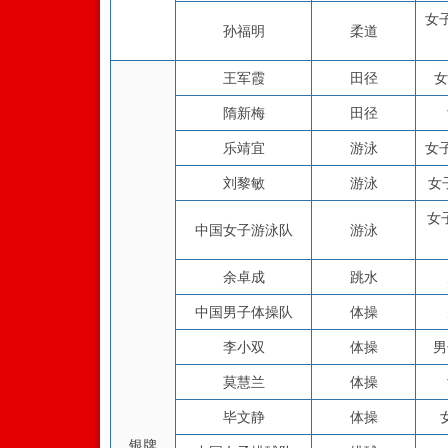
女
孙福明
柔道
王军霞
田径
女
隋新梅
田径
乐靖宜
游泳
女
刘黎敏
游泳
女
女
中国女子游泳队
游泳
余卓成
跳水
中国男子体操队
体操
李小双
体操
男
莫慧兰
体操
毕文静
体操
银牌