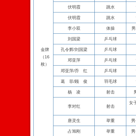
伏明霞
跳水
伏明霞
跳水
李小双
体操
男
刘国梁
乒乓球
金牌
孔令辉/刘国梁
乒乓球
（16
邓亚萍
乒乓球
枚）
邓亚萍/乔 红
乒乓球
葛 菲/顾 俊
羽毛球
杨 凌
射击
女
李对红
射击
唐灵生
举重
男
占旭刚
举重
男