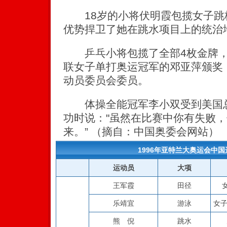
18岁的小将伏明霞包揽女子跳
优势捍卫了她在跳水项目上的统治
乒乓小将包揽了全部4枚金牌，
联女子单打奥运冠军的邓亚萍颁奖
动员委员会委员。
体操全能冠军李小双受到美国总
功时说："虽然在比赛中你有失败
来。” （摘自：中国奥委会网站）
1996年亚特兰大奥运会中
运动员
大项
王军霞
田径
乐靖宜
游泳
女子
熊 倪
跳水