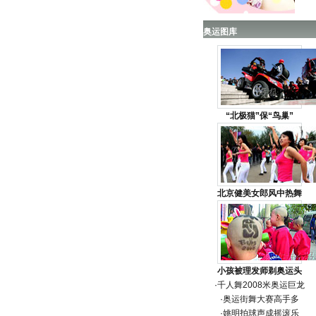
奥运图库
“北极猫”保“鸟巢”
北京健美女郎风中热舞
小孩被理发师剃奥运头
·
千人舞2008米奥运巨龙
·
奥运街舞大赛高手多
·
姚明拍球声成摇滚乐