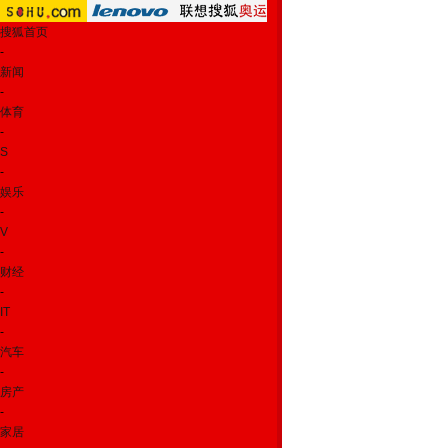
搜狐首页
-
新闻
-
体育
-
S
-
娱乐
-
V
-
财经
-
IT
-
汽车
-
房产
-
家居