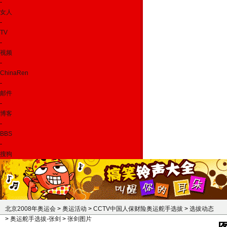
-
女人
-
TV
-
视频
-
ChinaRen
-
邮件
-
博客
-
BBS
-
搜狗
北京2008年奥运会
>
奥运活动
>
CCTV中国人保财险奥运舵手选拔
>
选拔动态
>
奥运舵手选拔-张剑
>
张剑图片