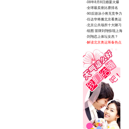
·
08年8月8日婚宴火爆
·
全球最卖座比赛排名
·
90后游泳小将无竞争力
·
任达华将搬北京看奥运
·
北京公共场所十大陋习
·
组图:冒牌刘翔惊现上海
·
刘翔恋上体坛女杰？
·
解读北京奥运筹备热点