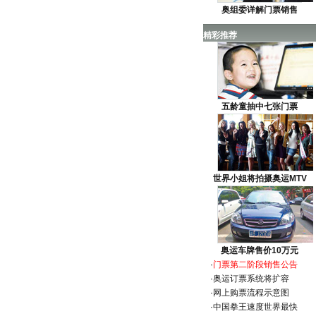
奥组委详解门票销售
精彩推荐
五龄童抽中七张门票
世界小姐将拍摄奥运MTV
奥运车牌售价10万元
·
门票第二阶段销售公告
·
奥运订票系统将扩容
·
网上购票流程示意图
·
中国拳王速度世界最快