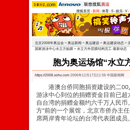
搜狐首页
-
新闻
-
体育
-
S
-
娱乐
-
V
-
北京2008年奥运会
>
奥运新闻
>
奥运建设
>
奥运建设动态
>
国家游泳中心水立方贴膜
>
水立方外层膜结构完工·最新动态
胞为奥运场馆“水立方
https://2008.sohu.com
2006年12月17日11:56 中国新闻网
港澳台侨同胞捐资建设的二00
游泳中心到位的捐赠资金目前已超
自台湾的捐赠金额约六千万人民币
方”前的一个展馆，北京市侨办主
席两岸青年论坛的台湾代表团成员