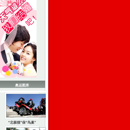
奥运图库
“北极猫”保“鸟巢”