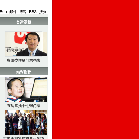
aRen
-
邮件
-
博客
-
BBS
-
搜狗
奥运视频
奥组委详解门票销售
精彩推荐
五龄童抽中七张门票
世界小姐将拍摄奥运MTV