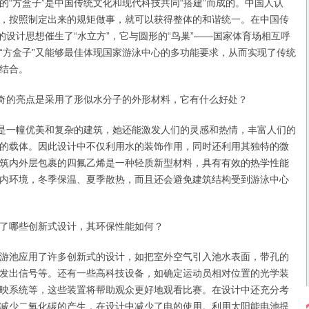
方盒子”是中国传统文化和现代科技共同“搭建”而成的。中国人认
，按照制定出来的规矩做事，就可以获得整体的和谐统一。在中国传
的设计思想催生了“水立方”，它与圆形的“鸟巢”——国家体育场相互呼
“方盒子”又能够最佳体现国家游泳中心的多功能要求，从而实现了传统
结合。
奇的亮点是采用了形似水分子的外形材料，它有什么好处？
是一幢优美和复杂的建筑，她还能激发人们的灵感和热情，丰富人们的
的载体。因此设计中不仅利用水的装饰作用，同时还利用其独特的微
筑内外层包裹的四氟乙烯是一种轻质新型材料，具有有效的热学性能
内环境，冬季保温、夏季散热，而且还会避免建筑结构受到游泳中心
哪些创新式设计，其环保性能如何？
池应用了许多创新式的设计，如把室外空气引入池水表面，带孔的
发出信号等。还有一些高科技设备，如确定运动员相对位置的光学装
映系统等，这些装置将帮助观众更好地观看比赛。在设计中还充分考
减少二氧化碳的产生，在设计中减少了电的使用。利用太阳能电池提