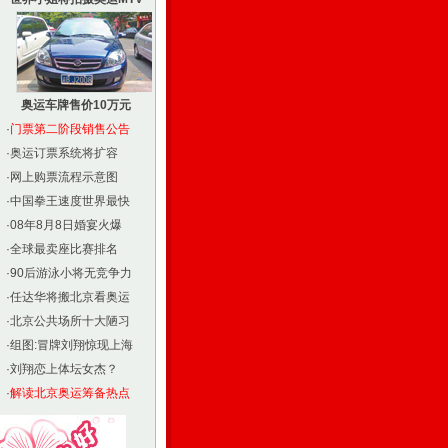
奥运车牌售价10万元
·
门票第二阶段销售公告
·
奥运订票系统将扩容
·
网上购票流程示意图
·
中国拳王速度世界最快
·
08年8月8日婚宴火爆
·
全球最卖座比赛排名
·
90后游泳小将无竞争力
·
任达华将搬北京看奥运
·
北京公共场所十大陋习
·
组图:冒牌刘翔惊现上海
·
刘翔恋上体坛女杰？
·
解读北京奥运筹备热点