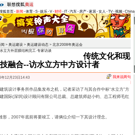
搜狐首页
-
新闻
-
体育
-
S
-
娱乐
-
V
-
财经
-
IT
-
汽车
-
房产
-
家居
-
女人
-
TV
-
视频
-
Chin
新闻
>
奥运建设
>
奥运建设动态
>
北京2008年奥运会
水立方外层膜结构完工·专家访谈
传统文化和现
技融合--访水立方中方设计者
我来说两句
6年12月23日14:43
筑设计事务所作品集发布之机，记者采访了与其合作中标“水立方”方
建国际(深圳)设计顾问有限公司总裁、总建筑师赵小钧、总工程师毛红
形，2007年底前将要竣工，请俩位介绍一下其设计理念。