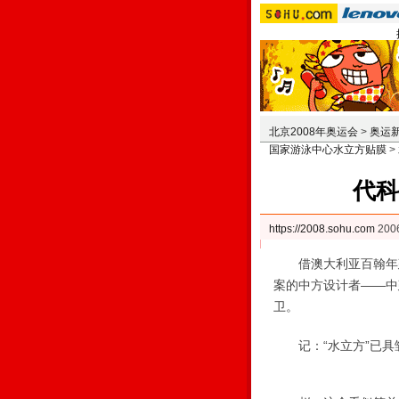
北京2008年奥运会
>
奥运
国家游泳中心水立方贴膜
>
代科
https://2008.sohu.com
200
借澳大利亚百翰年建
案的中方设计者——中
卫。
记：“水立方”已具雏