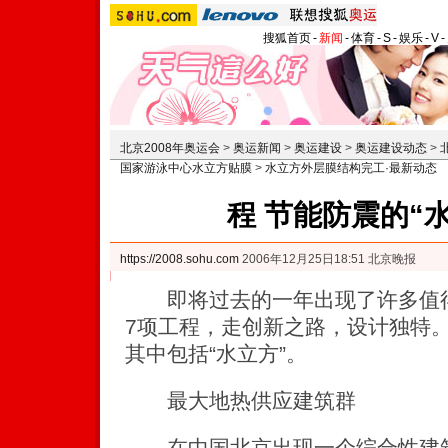
搜狐首页
-
新闻
-
体育
-
S
-
娱乐
-
V
-
北京2008年奥运会
>
奥运新闻
>
奥运建设
>
奥运建设动态
>
国家游泳中心水立方贴膜
>
水立方外层膜结构完工·最新动态
程 节能防震的“
https://2008.sohu.com
2006年12月25日18:51 北京晚报
即将过去的一年出现了许多值得
7项工程，走创新之路，设计独特
其中包括“水立方”。
最大地热供应建筑群
在中国北京出现一个综合性建筑