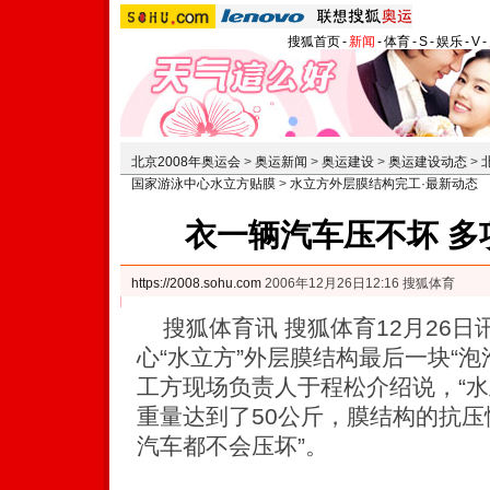
搜狐首页
-
新闻
-
体育
-
S
-
娱乐
-
V
-
北京2008年奥运会
>
奥运新闻
>
奥运建设
>
奥运建设动态
>
国家游泳中心水立方贴膜
>
水立方外层膜结构完工·最新动态
衣一辆汽车压不坏 多
https://2008.sohu.com
2006年12月26日12:16 搜狐体育
搜狐体育讯 搜狐体育12月26日
心“水立方”外层膜结构最后一块“
工方现场负责人于程松介绍说，“水
重量达到了50公斤，膜结构的抗压
汽车都不会压坏”。