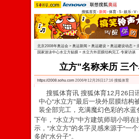
搜狐首页
-
新闻
-
体育
-
S
-
娱乐
-
V
-
北京2008年奥运会
>
奥运新闻
>
奥运建设
>
奥运建设动态
>
国家游泳中心水立方贴膜
>
水立方外层膜结构完工·专家访谈
立方"名称来历 三
https://2008.sohu.com
2006年12月26日17:16 搜狐体育
搜狐体育讯 搜狐体育12月26日
中心“水立方”最后一块外层膜结构被“
装全部完工，充满魔幻色彩的水蓝
下午，“水立方”中方建筑师胡小明
示，“水立方”的名字灵感来源于“一个
多的“水分子”。