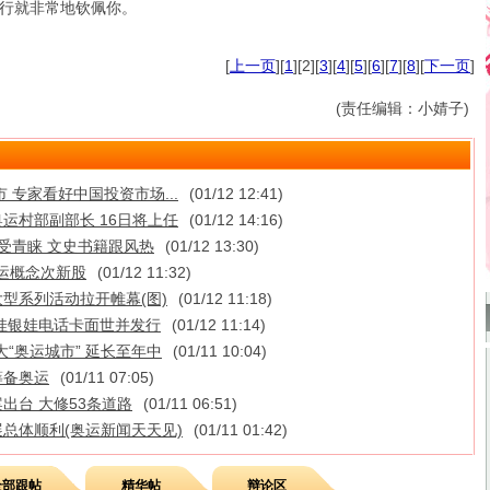
行就非常地钦佩你。
[
上一页
][
1
][2][
3
][
4
][
5
][
6
][
7
][
8
][
下一页
]
(责任编辑：小婧子)
 专家看好中国投资市场...
(01/12 12:41)
运村部副部长 16日将上任
(01/12 14:16)
籍受青睐 文史书籍跟风热
(01/12 13:30)
:奥运概念次新股
(01/12 11:32)
大型系列活动拉开帷幕(图)
(01/12 11:18)
娃银娃电话卡面世并发行
(01/12 11:14)
“奥运城市” 延长至年中
(01/11 10:04)
筹备奥运
(01/11 07:05)
出台 大修53条道路
(01/11 06:51)
总体顺利(奥运新闻天天见)
(01/11 01:42)
全部跟帖
精华帖
辩论区