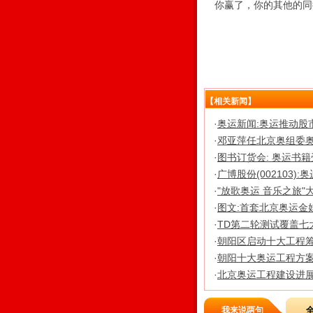
你赢了，你的其他的同
【相关新闻】
·
奥运新闻:奥运推动股市
·
邓亚萍任北京奥组委奥
·
图书订货会: 奥运书
·
广博股份(002103)
·
"放歌奥运 音乐之旅"
·
图文:首套北京奥运金
·
TD第二轮测试覆盖七大
·
朝阳区启动十大工程
·
朝阳十大奥运工程方案
·
北京奥运工程建设进展
我来说两句