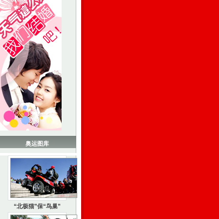
奥运图库
“北极猫”保“鸟巢”