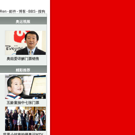
aRen
-
邮件
-
博客
-
BBS
-
搜狗
奥运视频
奥组委详解门票销售
精彩推荐
五龄童抽中七张门票
世界小姐将拍摄奥运MTV