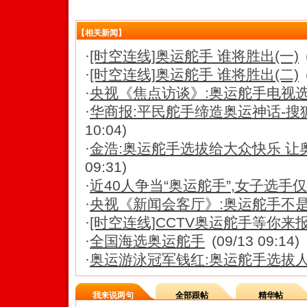
【相关新闻】
·
[时空连线]奥运舵手 谁将胜出(一)
·
[时空连线]奥运舵手 谁将胜出(二)
·
央视《焦点访谈》:奥运舵手电视
·
华商报:平民舵手缔造奥运神话-搜狐
10:04)
·
金浩:奥运舵手选拔给大众快乐 让
09:31)
·
近40人争当“奥运舵手”,女子选手仅有
·
央视《新闻会客厅》:奥运舵手不
·
[时空连线]CCTV奥运舵手等你来
·
全国海选奥运舵手
(09/13 09:14)
·
奥运游泳冠军钱红:奥运舵手选拔
我来说两句
全部跟帖
精华帖