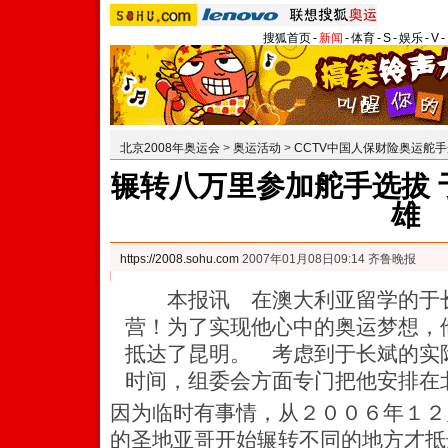
搜狐首页
-
新闻
-
体育
-
S
-
娱乐
-
V
-
北京2008年奥运会
>
奥运活动
>
CCTV中国人保财险奥运舵
辗转八万里参加舵手选拔 
雄
https://2008.sohu.com
2007年01月08日09:14 齐鲁晚报
本报讯 在澳大利亚留学的于长
营！为了实现他心中的奥运梦想，
抵达了昆明。 考虑到于长斌的实
时间，组委会方面专门把他安排在
因为临时有事情，从２００６年１２
的圣地亚哥开始辗转不同的地方才抵