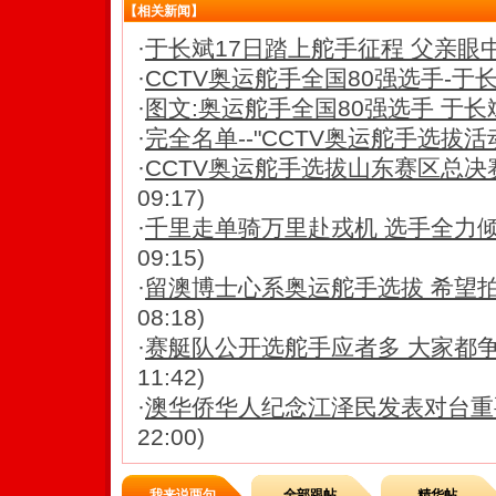
【相关新闻】
·
于长斌17日踏上舵手征程 父亲眼中的
·
CCTV奥运舵手全国80强选手-于
·
图文:奥运舵手全国80强选手 于长
·
完全名单--"CCTV奥运舵手选拔活动"
·
CCTV奥运舵手选拔山东赛区总
09:17)
·
千里走单骑万里赴戎机 选手全力
09:15)
·
留澳博士心系奥运舵手选拔 希望
08:18)
·
赛艇队公开选舵手应者多 大家都
11:42)
·
澳华侨华人纪念江泽民发表对台重
22:00)
我来说两句
全部跟帖
精华帖