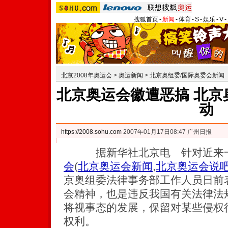
搜狐首页
-
新闻
-
体育
-
S
-
娱乐
-
V
-
北京2008年奥运会
>
奥运新闻
>
北京奥组委/国际奥委会新闻
北京奥运会徽遭恶搞 北京
动
https://2008.sohu.com
2007年01月17日08:47 广州日报
据新华社北京电 针对近来一
会
(
北京奥运会新闻
,
北京奥运会说
京奥组委法律事务部工作人员日前
会精神，也是违反我国有关法律法
将视事态的发展，保留对某些侵权
权利。