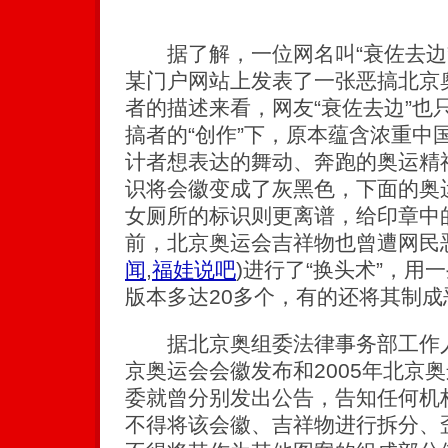
据了解，一位网名叫“衰佐去边”
某门户网站上发表了一张恶搞北京
者的描述来看，网友“衰佐去边”也
搞者的“创作”下，原本蕴含浓重中
计者想表达的舞动、奔跑的奥运精
识将会徽变成了灰黑色，下面的奥运
女厕所的标识则更离谱，给印章中的
前，北京奥运会吉祥物也曾遭网民
闻
,
福娃说吧
)
进行了“换头术”，用
版本多达20多个，有的还将其制成
据北京奥组委法律事务部工作人员
京奥运会会徽发布和2005年北京
委就曾分别发出公告，告知任何机
不得将该会徽、吉祥物进行拆分、