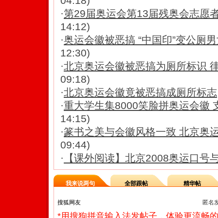
04:18)
·
第29届奥运会第13届残奥会志愿
14:12)
·
奥运会徽被恶搞 “中国印”变公厕男
12:30)
·
北京奥运会徽被恶搞为厕所标识 律
09:18)
·
北京奥运会徽竟被恶搞成厕所标志
·
重大学生集8000笑脸拼奥运会徽
14:15)
·
篆书之美与会徽风格一致 北京奥
09:44)
·
【课外阅读】北京2008奥运口号
我来说两句
全部跟帖
精华帖
匿名
*用搜狗拼音输入法发帖子，体验更流畅的