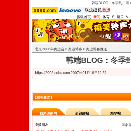
韩端BLOG：
冬季到广州
搜狐首页
-
新闻
-
体育
-
S
-
娱乐
-
V
-
北京2008年奥运会
>
奥运博客
>
奥运博客推送
韩端BLOG
：
冬季
https://2008.sohu.com
2007年01月18日11:51
【相关新闻】
我来说两句
全部跟帖
精华帖
匿名