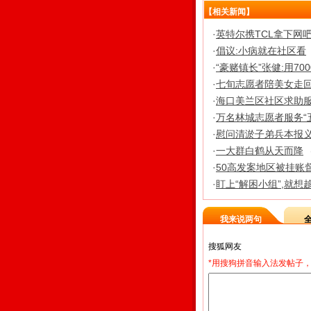
【相关新闻】
·
英特尔携TCL拿下网
·
倡议:小病就在社区看
·
“豪赌镇长”张健:用7
·
七旬志愿者陪美女走回
·
海口美兰区社区求助服
·
万名林城志愿者服务“
·
慰问清淤子弟兵本报
·
一大群白鹤从天而降
·
50高发案地区被挂账
·
盯上“解困小组”,就想
我来说两句
*用搜狗拼音输入法发帖子，