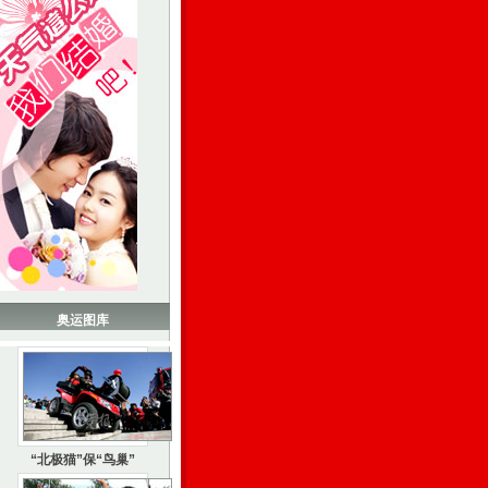
奥运图库
“北极猫”保“鸟巢”