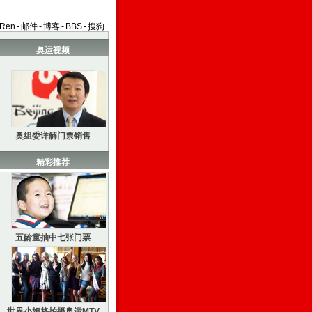
aRen
-
邮件
-
博客
-
BBS
-
搜狗
奥运视频
奥组委详解门票销售
精彩推荐
五龄童抽中七张门票
世界小姐将拍摄奥运MTV