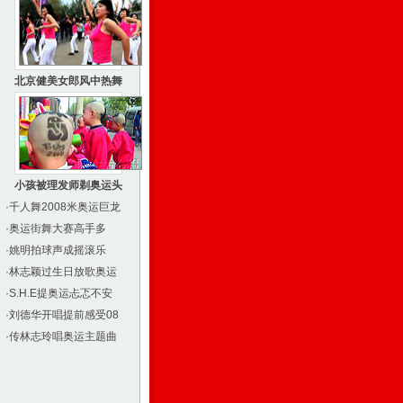
北京健美女郎风中热舞
小孩被理发师剃奥运头
·
千人舞2008米奥运巨龙
·
奥运街舞大赛高手多
·
姚明拍球声成摇滚乐
·
林志颖过生日放歌奥运
·
S.H.E提奥运忐忑不安
·
刘德华开唱提前感受08
·
传林志玲唱奥运主题曲