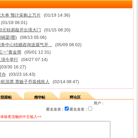
吧大单 预计采购上万片
(01/19 14:36)
(01/18 06:01)
000元轻易敲开出境大门
(01/15 08:20)
铜梁(图)
(08/13 05:06)
务中心结婚咨询送煤气开...
(05/09 08:02)
五一”黄金周
(05/01 12:31)
义演今举行
(04/27 07:14)
(03/30 16:27)
督办
(03/23 16:43)
趁机混票 票贩子乔装残疾人
(02/14 08:47)
全部跟帖
精华帖
辩论区
用户：
匿名发表：
匿名发表：
体验更流畅的中文输入>>