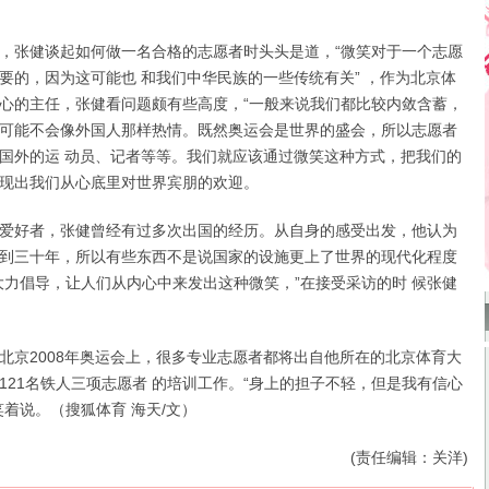
张健谈起如何做一名合格的志愿者时头头是道，“微笑对于一个志愿
要的，因为这可能也 和我们中华民族的一些传统有关” ，作为北京体
心的主任，张健看问题颇有些高度，“一般来说我们都比较内敛含蓄，
可能不会像外国人那样热情。既然奥运会是世界的盛会，所以志愿者
国外的运 动员、记者等等。我们就应该通过微笑这种方式，把我们的
现出我们从心底里对世界宾朋的欢迎。
好者，张健曾经有过多次出国的经历。从自身的感受出发，他认为
到三十年，所以有些东西不是说国家的设施更上了世界的现代化程度
大力倡导，让人们从内心中来发出这种微笑，”在接受采访的时 候张健
2008年奥运会上，很多专业志愿者都将出自他所在的北京体育大
121名铁人三项志愿者 的培训工作。“身上的担子不轻，但是我有信心
笑着说。（搜狐体育 海天/文）
(责任编辑：关洋)