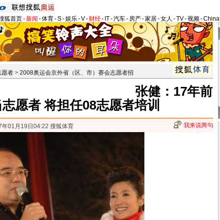
搜狐首页
-
新闻
-
体育
-
S
-
娱乐
-
V
-
财经
-
IT
-
汽车
-
房产
-
家居
-
女人
-
TV
-
视频
-
Chin
志愿者
>
2008奥运会京外省（区、市）赛会志愿者招
张健：17年前
志愿者 将担任08志愿者培训
我来说两句
7年01月19日04:22 搜狐体育