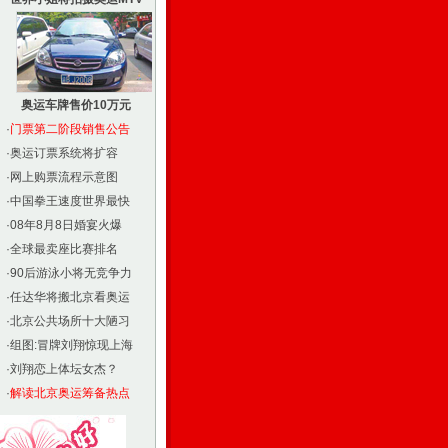
奥运车牌售价10万元
·
门票第二阶段销售公告
·
奥运订票系统将扩容
·
网上购票流程示意图
·
中国拳王速度世界最快
·
08年8月8日婚宴火爆
·
全球最卖座比赛排名
·
90后游泳小将无竞争力
·
任达华将搬北京看奥运
·
北京公共场所十大陋习
·
组图:冒牌刘翔惊现上海
·
刘翔恋上体坛女杰？
·
解读北京奥运筹备热点