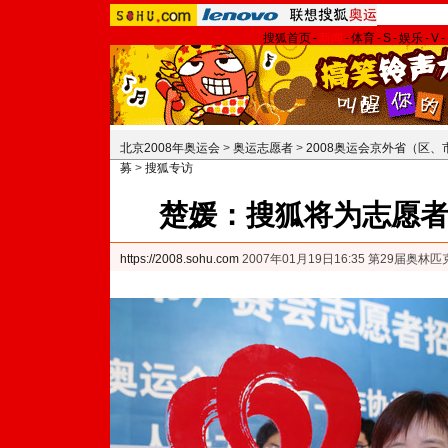
搜狐首页
-
新闻
-
体育
-
S
-
娱乐
-
V
-
北京2008年奥运会
>
奥运志愿者
>
2008奥运会京外省（区
募
>
搜狐专访
楚媛：搜狐将为志愿
https://2008.sohu.com
2007年01月19日16:35 第29届奥