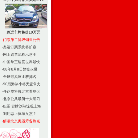
奥运车牌售价10万元
·
门票第二阶段销售公告
·
奥运订票系统将扩容
·
网上购票流程示意图
·
中国拳王速度世界最快
·
08年8月8日婚宴火爆
·
全球最卖座比赛排名
·
90后游泳小将无竞争力
·
任达华将搬北京看奥运
·
北京公共场所十大陋习
·
组图:冒牌刘翔惊现上海
·
刘翔恋上体坛女杰？
·
解读北京奥运筹备热点