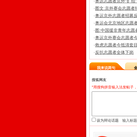
·
奥运志愿者京外“扩招
·
图文:京外赛会志愿者
·
奥运京外志愿者招募反响热
·
奥运会北京地区志愿者报
·
图:中国援非青年志愿
·
奥运京外赛会志愿者今
·
救虎志愿者今抵清套
·
反扒志愿者全体下岗
我来说两句
*用搜狗拼音输入法发帖子，
设为辩论话题