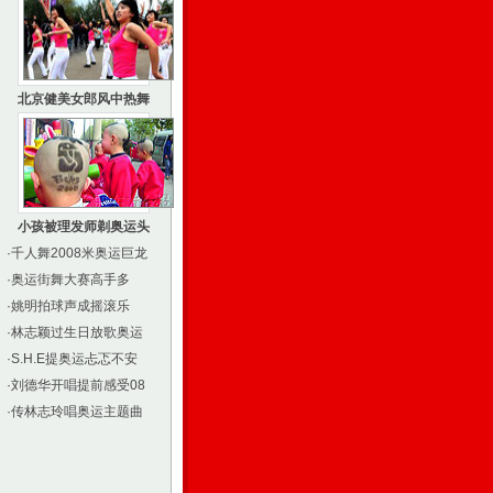
北京健美女郎风中热舞
小孩被理发师剃奥运头
·
千人舞2008米奥运巨龙
·
奥运街舞大赛高手多
·
姚明拍球声成摇滚乐
·
林志颖过生日放歌奥运
·
S.H.E提奥运忐忑不安
·
刘德华开唱提前感受08
·
传林志玲唱奥运主题曲