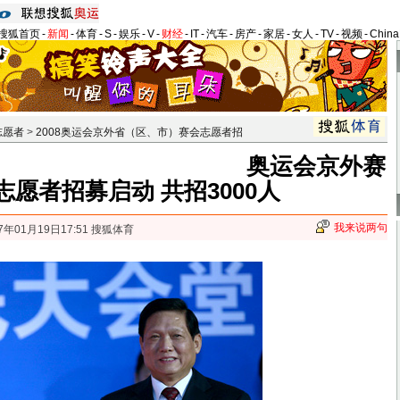
搜狐首页
-
新闻
-
体育
-
S
-
娱乐
-
V
-
财经
-
IT
-
汽车
-
房产
-
家居
-
女人
-
TV
-
视频
-
Chin
志愿者
>
2008奥运会京外省（区、市）赛会志愿者招
奥运会京外赛
志愿者招募启动 共招3000人
我来说两句
7年01月19日17:51 搜狐体育