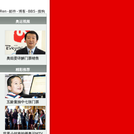
aRen
-
邮件
-
博客
-
BBS
-
搜狗
奥运视频
奥组委详解门票销售
精彩推荐
五龄童抽中七张门票
世界小姐将拍摄奥运MTV