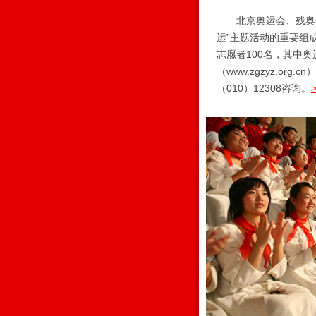
北京奥运会、残奥会
运”主题活动的重要组
志愿者100名，其中
（www.zgzyz.o
（010）12308咨询。