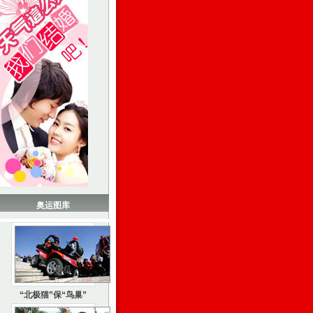
奥运图库
“北极猫”保“鸟巢”