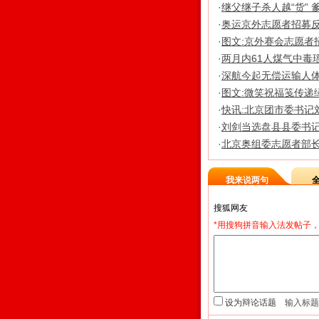
·
继父继子杀人越“货” 
·
奥运京外志愿者招募反响热
·
图文:京外赛会志愿者
·
两月内61人煤气中毒瑶
·
深航今起无偿运输人
·
图文:微笑祝福笺传递
·
快讯:北京团市委书记
·
刘剑当选盘县县委书
·
北京奥组委志愿者部
我来说两句
*用搜狗拼音输入法发帖子，
设为辩论话题