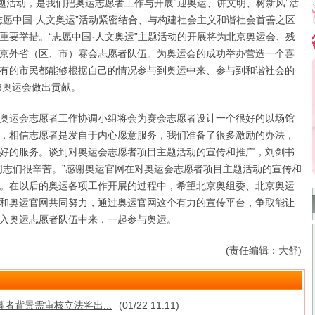
主题活动，是我们把奥运志愿者工作与开展“迎奥运、讲文明、树新风”活
志愿中国·人文奥运”活动紧密结合、与构建社会主义和谐社会首善之区
重要举措。“志愿中国·人文奥运”主题活动的开展将为北京奥运会、残
京外省（区、市）赛会志愿者队伍。为奥运会的成功举办营造一个喜
有的市民都能够根据自己的情况参与到奥运中来、参与到和谐社会的
8奥运会做出贡献。
运会志愿者工作协调小组将会为赛会志愿者设计一个很好的以场馆
，相信志愿者是发自于内心愿意服务，我们准备了很多激励的办法，
好的服务。谈到对奥运会志愿者项目主题活动的宣传和推广，刘剑书
同志们很辛苦。”感谢奥运官网在对奥运会志愿者项目主题活动的宣传和
。在以后的奥运各项工作开展的过程中，希望北京奥组委、北京奥运
和奥运官网共同努力，通过奥运官网这个有力的宣传平台，争取能让
入奥运志愿者队伍中来，一起参与奥运。
(责任编辑：大舒)
者背景需审核立法将出...
(01/22 11:11)