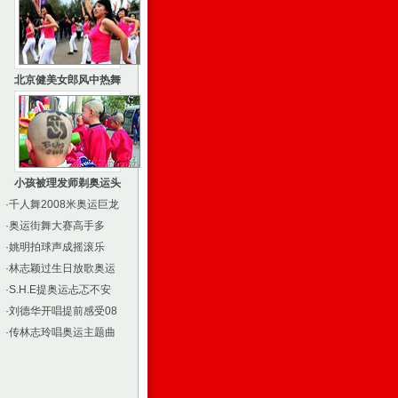
北京健美女郎风中热舞
小孩被理发师剃奥运头
·
千人舞2008米奥运巨龙
·
奥运街舞大赛高手多
·
姚明拍球声成摇滚乐
·
林志颖过生日放歌奥运
·
S.H.E提奥运忐忑不安
·
刘德华开唱提前感受08
·
传林志玲唱奥运主题曲