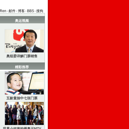
aRen
-
邮件
-
博客
-
BBS
-
搜狗
奥运视频
奥组委详解门票销售
精彩推荐
五龄童抽中七张门票
世界小姐将拍摄奥运MTV