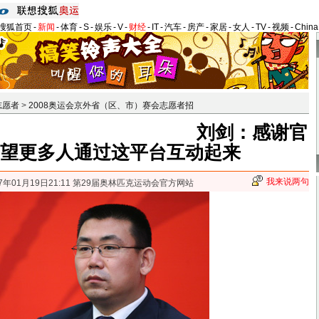
搜狐首页
-
新闻
-
体育
-
S
-
娱乐
-
V
-
财经
-
IT
-
汽车
-
房产
-
家居
-
女人
-
TV
-
视频
-
Chin
志愿者
>
2008奥运会京外省（区、市）赛会志愿者招
刘剑：感谢官
希望更多人通过这平台互动起来
我来说两句
07年01月19日21:11 第29届奥林匹克运动会官方网站