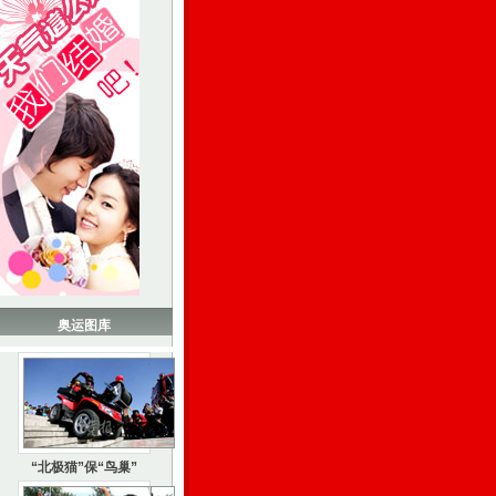
奥运图库
“北极猫”保“鸟巢”