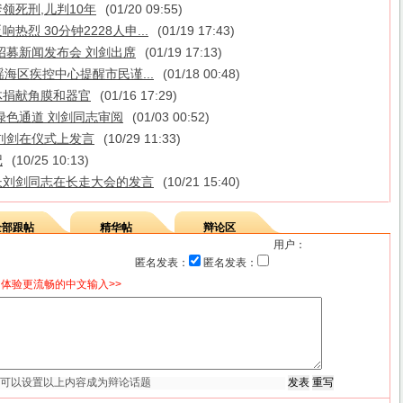
爹领死刑,儿判10年
(01/20 09:55)
烈 30分钟2228人申...
(01/19 17:43)
招募新闻发布会 刘剑出席
(01/19 17:13)
海区疾控中心提醒市民谨...
(01/18 00:48)
体捐献角膜和器官
(01/16 17:29)
绿色通道 刘剑同志审阅
(01/03 00:52)
刘剑在仪式上发言
(10/29 11:33)
记
(10/25 10:13)
长刘剑同志在长走大会的发言
(10/21 15:40)
全部跟帖
精华帖
辩论区
用户：
匿名发表：
匿名发表：
体验更流畅的中文输入>>