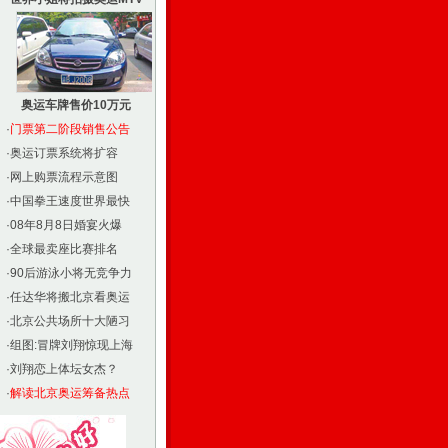
奥运车牌售价10万元
·
门票第二阶段销售公告
·
奥运订票系统将扩容
·
网上购票流程示意图
·
中国拳王速度世界最快
·
08年8月8日婚宴火爆
·
全球最卖座比赛排名
·
90后游泳小将无竞争力
·
任达华将搬北京看奥运
·
北京公共场所十大陋习
·
组图:冒牌刘翔惊现上海
·
刘翔恋上体坛女杰？
·
解读北京奥运筹备热点