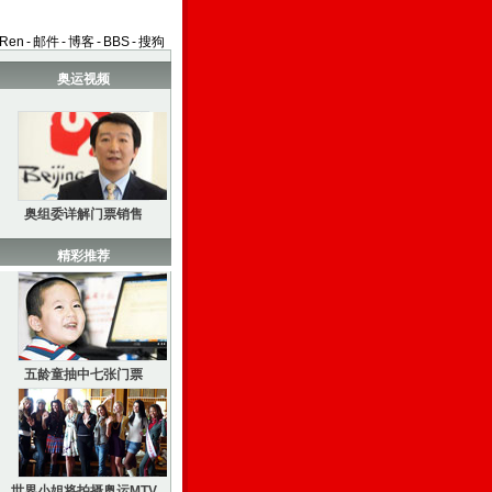
aRen
-
邮件
-
博客
-
BBS
-
搜狗
奥运视频
奥组委详解门票销售
精彩推荐
五龄童抽中七张门票
世界小姐将拍摄奥运MTV