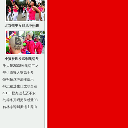
北京健美女郎风中热舞
小孩被理发师剃奥运头
·
千人舞2008米奥运巨龙
·
奥运街舞大赛高手多
·
姚明拍球声成摇滚乐
·
林志颖过生日放歌奥运
·
S.H.E提奥运忐忑不安
·
刘德华开唱提前感受08
·
传林志玲唱奥运主题曲