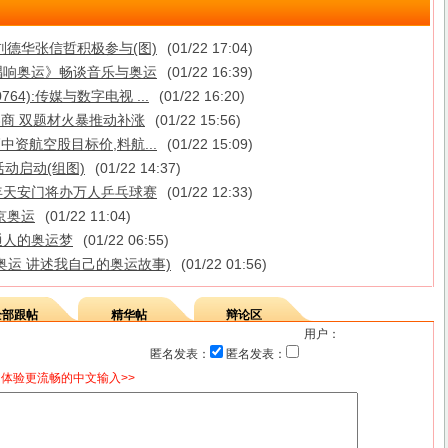
刘德华张信哲积极参与(图)
(01/22 17:04)
唱响奥运》畅谈音乐与奥运
(01/22 16:39)
764):传媒与数字电视 ...
(01/22 16:20)
券商 双题材火暴推动补涨
(01/22 15:56)
中资航空股目标价,料航...
(01/22 15:09)
动启动(组图)
(01/22 14:37)
年天安门将办万人乒乓球赛
(01/22 12:33)
京奥运
(01/22 11:04)
通人的奥运梦
(01/22 06:55)
奥运 讲述我自己的奥运故事)
(01/22 01:56)
全部跟帖
精华帖
辩论区
用户：
匿名发表：
匿名发表：
体验更流畅的中文输入>>