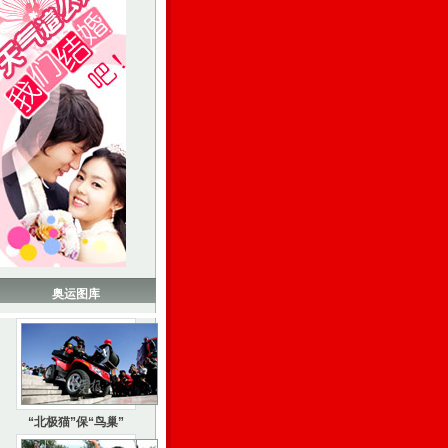
奥运图库
“北极猫”保“鸟巢”