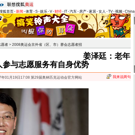
搜狐首页
-
新闻
-
体育
-
S
-
娱乐
-
V
-
财经
-
IT
-
汽车
-
房产
-
家居
-
女人
-
TV
-
视频
-
Chin
志愿者
>
2008奥运会京外省（区、市）赛会志愿者招
姜泽廷：老年
人参与志愿服务有自身优势
我来说两句
07年01月19日17:08 第29届奥林匹克运动会官方网站