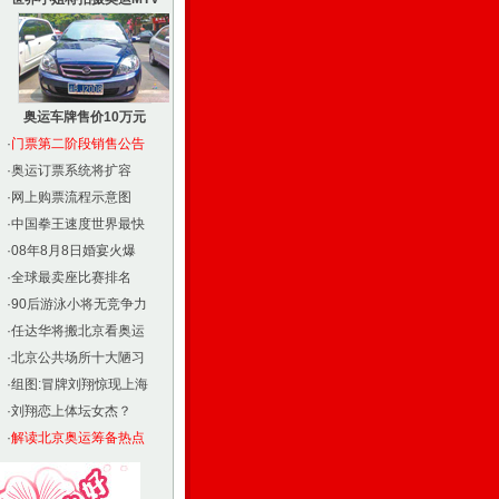
奥运车牌售价10万元
·
门票第二阶段销售公告
·
奥运订票系统将扩容
·
网上购票流程示意图
·
中国拳王速度世界最快
·
08年8月8日婚宴火爆
·
全球最卖座比赛排名
·
90后游泳小将无竞争力
·
任达华将搬北京看奥运
·
北京公共场所十大陋习
·
组图:冒牌刘翔惊现上海
·
刘翔恋上体坛女杰？
·
解读北京奥运筹备热点