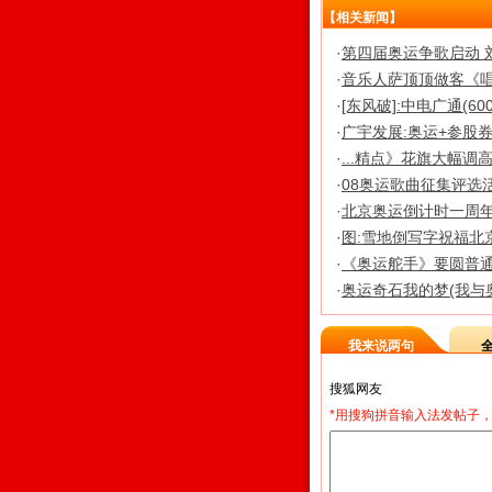
【相关新闻】
·
第四届奥运争歌启动 
·
音乐人萨顶顶做客《
·
[东风破]:中电广通(600
·
广宇发展:奥运+参股
·
...精点》花旗大幅调高
·
08奥运歌曲征集评选活
·
北京奥运倒计时一周
·
图:雪地倒写字祝福北
·
《奥运舵手》要圆普
·
奥运奇石我的梦(我与
我来说两句
*用搜狗拼音输入法发帖子，