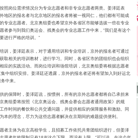
照岗位需求情况分为专业志愿者和非专业志愿者两类。姜泽廷表
外地区的报名者与北京地区的报名者将被一视同仁，他们都有可能成
的专业志愿者。北京奥组委也希望京外各省区市能够选拔一些在专业
愿者参与到我们奥运会、残奥会的专业志愿工作中来，“我们是有这个
要进行严格的培训。”
训，姜泽廷表示，对于通用培训和专业培训，京外的报名者可通过
获取相关的培训教材，进行学习。同时，各省区市的团组织也会组织
相应的实践活动。而岗位培训和场馆培训，北京奥组委将根据志愿者
京集中组织安排。姜泽廷还透露，京外的报名者还将有望加入到好运北
服务中来。
的保障时，姜泽廷说，按惯例，所有的京外志愿者都将自己承担来
京奥组委将按照《北京奥运会、残奥会赛会志愿者通用政策》的规
工作时间的餐饮和公共交通问题，并提供相应的保障服务和激励。同
为本的理念，尽力为这些志愿者解决在京期间的难题提供便利。
者主体为在京高校学生，且招募工作依托共青团组织进行，但姜泽
志愿者年龄限制只有18岁这个下限，而没有上限，“可以说，在这个年