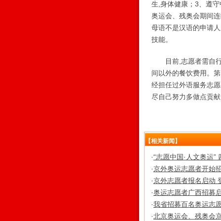
生,身体健康；3、遵
奥运会、残奥会期间连
母语不是汉语的申请人
技能。
目前,志愿者需自行
间以外的餐饮费用。第一
经担任过外语服务志愿
尽自己努力多做点贡献
【相关新闻】
·
“志愿中国·人文奥运”
·
京外奥运志愿者开始招
·
京外志愿者报名启动 
·
奥运志愿者广西招募启动
·
我省招募百名奥运志
·
北京奥运会、残奥会