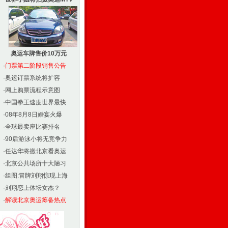
奥运车牌售价10万元
·
门票第二阶段销售公告
·
奥运订票系统将扩容
·
网上购票流程示意图
·
中国拳王速度世界最快
·
08年8月8日婚宴火爆
·
全球最卖座比赛排名
·
90后游泳小将无竞争力
·
任达华将搬北京看奥运
·
北京公共场所十大陋习
·
组图:冒牌刘翔惊现上海
·
刘翔恋上体坛女杰？
·
解读北京奥运筹备热点