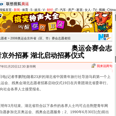
搜狐首页
-
新闻
-
体育
-
S
-
娱乐
-
V
-
财经
-
IT
-
汽车
-
房产
-
家居
-
女人
-
TV
-
视频
-
Chin
志愿者
>
2008奥运会京外省（区、市）赛会志愿者招
奥运会赛会志
者京外招募 湖北启动招募仪式
我来说两句
7年01月20日12:30 新华网
电(记者李鹏翔)随着23岁的湖北省中国青年旅行社导游马莉第一个上
奥运会、残奥会湖北志愿者招募启动仪式19日在共青团湖北省委举行。
向社会各界人士接受报名。
明年3月结束。湖北省符合以下条件的各界人士均可点击荆楚青年网
自愿参加北京奥运会、残奥会志愿服务；2、1990年6月30日(含)前出