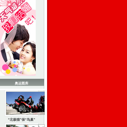
奥运图库
“北极猫”保“鸟巢”