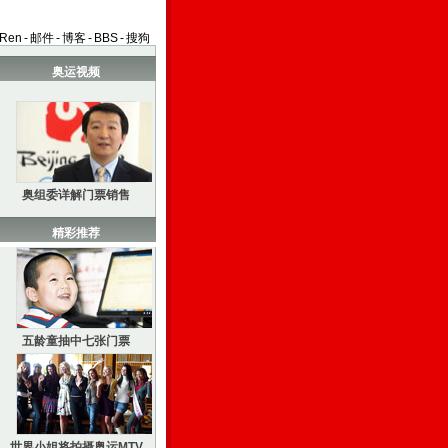
aRen
-
邮件
-
博客
-
BBS
-
搜狗
奥运视频
奥组委详解门票销售
精彩推荐
五龄童抽中七张门票
世界小姐将拍摄奥运MTV