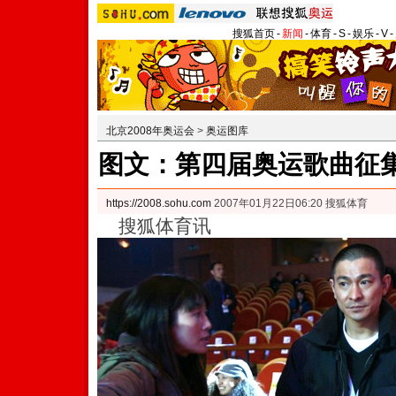
搜狐首页
-
新闻
-
体育
-
S
-
娱乐
-
V
-
北京2008年奥运会
>
奥运图库
图文：第四届奥运歌曲征集
https://2008.sohu.com
2007年01月22日06:20 搜狐体育
搜狐体育讯