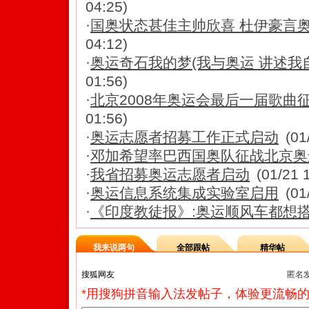
04:25)
·
国奥状态甚佳主帅欣喜 杜伊豪言
04:12)
·
奥运奇石我的梦(我与奥运 讲述我
01:56)
·
北京2008年奥运会最后一届歌曲征
01:56)
·
奥运志愿者招募工作正式启动
(01
·
邓加希望率巴西国奥队征战北京奥
·
我省招募奥运志愿者启动
(01/21 
·
奥运信息系统集成实验室启用
(01
·
《印度教徒报》:奥运顺风车都想搭
我来说两句
全部跟帖
精华帖
匿名
*用搜狗拼音输入法发帖子，体验更流畅的