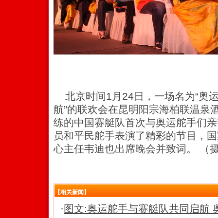
北京时间1月24日，一场名为“奥
航”的联欢会在昆明阳宗海柏联温泉
练的中国赛艇队首次与奥运舵手们亲
员和平民舵手表演了精彩的节目，国
心主任韦迪也出席晚会并致词。 （摄
【相关新闻】
·
图文:奥运舵手与赛艇队共同启航 