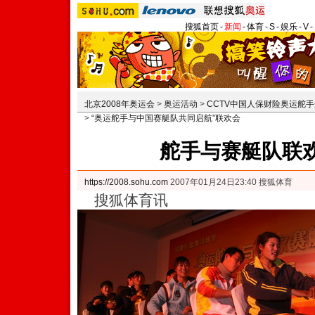
搜狐首页
-
新闻
-
体育
-
S
-
娱乐
-
V
-
北京2008年奥运会
>
奥运活动
>
CCTV中国人保财险奥运舵
>
“奥运舵手与中国赛艇队共同启航”联欢会
舵手与赛艇队联欢
https://2008.sohu.com
2007年01月24日23:40 搜狐体育
搜狐体育讯