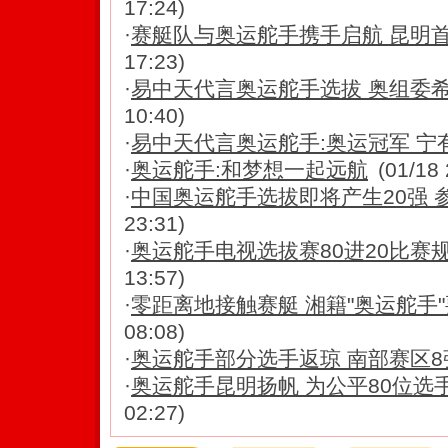
17:24)
·
赛艇队与奥运舵手携手启航 昆明
17:23)
·
易中天代言奥运舵手选拔 奥组委
10:40)
·
易中天代言奥运舵手:奥运冠军 宁
·
奥运舵手:和梦想一起远航
(01/18 
·
中国奥运舵手选拔即将产生20强 
23:31)
·
奥运舵手电视选拔赛80进20比赛规
13:57)
·
零距离地接触赛艇 湘籍"奥运舵手
08:08)
·
奥运舵手部分选手返琼 南部赛区8
·
奥运舵手昆明扬帆 为公平80位选
02:27)