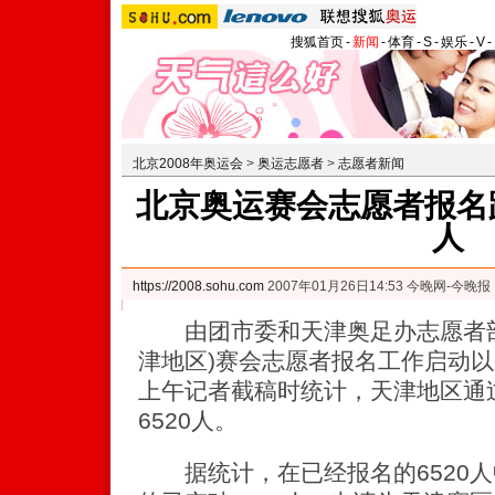
搜狐首页
-
新闻
-
体育
-
S
-
娱乐
-
V
-
北京2008年奥运会
>
奥运志愿者
>
志愿者新闻
北京奥运赛会志愿者报名踊
人
https://2008.sohu.com
2007年01月26日14:53 今晚网-今晚报
由团市委和天津奥足办志愿者部负
津地区)赛会志愿者报名工作启动
上午记者截稿时统计，天津地区通
6520人。
据统计，在已经报名的6520人