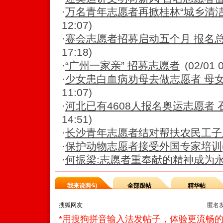
·
万名青年志愿者再掀桂林“城乡清洁
12:07)
·
赛会志愿者招募启动五个月 报名总
17:18)
·
“广州一家亲” 招募志愿者
(02/01 
·
少女患白血病劝母去做志愿者 母
11:07)
·
河北已有4608人报名奥运志愿者
14:51)
·
长沙青年志愿者结对帮扶农民工子弟
·
保护动物志愿者接受外国专家培训(
·
何振梁:志愿者重奉献的精神成为
我来说两句
全部跟帖
精华帖
匿名
*用搜狗拼音输入法发帖子，体验更流畅的