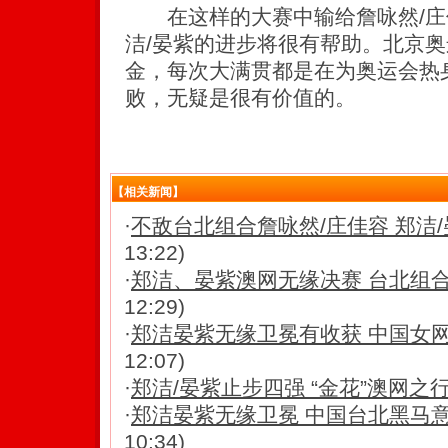
在这样的大赛中输给詹咏然/庄
洁/晏紫的进步将很有帮助。北京
金，每次大满贯都是在为奥运会热
败，无疑是很有价值的。
【相关新闻】
·
不敌台北组合詹咏然/庄佳容 郑洁
13:22)
·
郑洁、晏紫澳网无缘决赛 台北组
12:29)
·
郑洁晏紫无缘卫冕有收获 中国女
12:07)
·
郑洁/晏紫止步四强 “金花”澳网之
·
郑洁晏紫无缘卫冕 中国台北黑马
10:34)