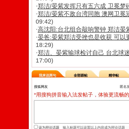
·
郑洁/晏紫发挥只有五六成 卫冕梦
·
郑洁/晏紫不敌台湾同胞 澳网卫冕
09:42)
·
高沈阳:台北组合敲响警钟 郑洁晏
·
晏爸:晏紫郑洁受挫也是收获 可以
18:29)
·
郑洁、晏紫输球检讨自己 台北球
17:00)
我来说两句
全部跟帖
精华帖
匿名
*用搜狗拼音输入法发帖子，体验更流畅的
设为辩论话题