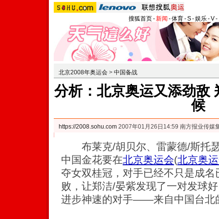
搜狐首页
-
新闻
-
体育
-
S
-
娱乐
-
V
-
北京2008年奥运会
>
中国备战
分析：北京奥运又添劲敌 
候
https://2008.sohu.com
2007年01月26日14:59 南方报业传
布莱克/胡贝尔、雷蒙德/斯托瑟
中国金花要在
北京奥运会
(
北京奥运
夺女双桂冠，对手已经不只是成名
败，让郑洁/晏紫发现了一对发球
进步神速的对手——来自中国台北