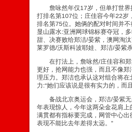
詹咏然年仅17岁，但单打世界排
打排名第107位；庄佳容今年22岁
排名第75位。她俩的配对时间并不
显山露水:亚洲网球锦标赛夺冠，多
甜、决赛败给郑洁/晏紫，澳网淘汰
莱罗德/沃斯科波耶娃、郑洁/晏紫
在打法上，詹咏然/庄佳容和郑洁
更好，抢网能力也强，而且不像郑
理压力。郑洁也承认这对组合将在
力:“她们应该说是很有实力的，而
备战北京奥运会，郑洁/晏紫无
年表现惊人，今年这两朵金花肩上
满贯都有指标要完成，网管中心出征
表现不能比去年差得太远。”