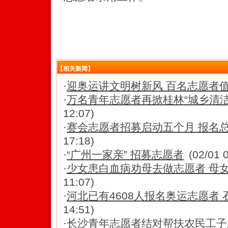
【相关新闻】
·
迎奥运讲文明树新风 百名志愿者
·
万名青年志愿者再掀桂林“城乡清洁
12:07)
·
赛会志愿者招募启动五个月 报名总
17:18)
·
“广州一家亲” 招募志愿者
(02/01 
·
少女患白血病劝母去做志愿者 母
11:07)
·
河北已有4608人报名奥运志愿者
14:51)
·
长沙青年志愿者结对帮扶农民工子弟