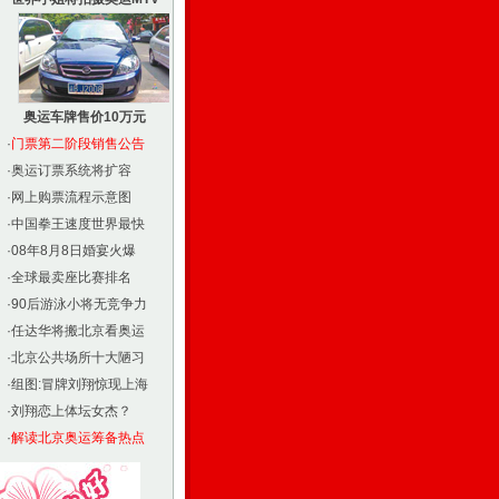
奥运车牌售价10万元
·
门票第二阶段销售公告
·
奥运订票系统将扩容
·
网上购票流程示意图
·
中国拳王速度世界最快
·
08年8月8日婚宴火爆
·
全球最卖座比赛排名
·
90后游泳小将无竞争力
·
任达华将搬北京看奥运
·
北京公共场所十大陋习
·
组图:冒牌刘翔惊现上海
·
刘翔恋上体坛女杰？
·
解读北京奥运筹备热点