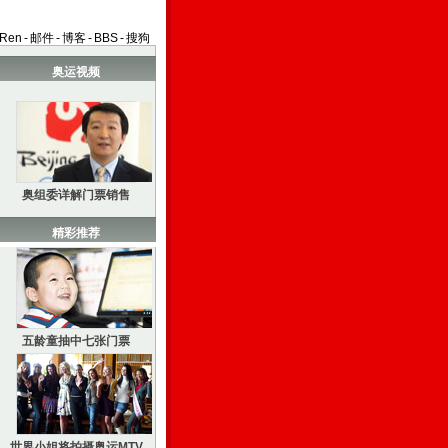
aRen
-
邮件
-
博客
-
BBS
-
搜狗
奥运视频
奥组委详解门票销售
精彩推荐
五龄童抽中七张门票
世界小姐将拍摄奥运MTV