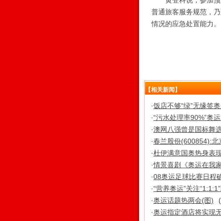
黄登科说，参加预演
普通旅客服务规范，乃
情况的应急处置能力。
【相关新闻】
·
饭店不够“绿”无缘签
·
“污水处理率90%”
·
澳网八强曾是国标舞选
·
春兰股份(600854)
·
杜伊满意国奥热身表现
·
情景喜剧《奥运在我
·
08奥运足球比赛日程
·
“营养奥运”关注“1:1:1
·
奥运话题热两会(图)
·
奥运指定酒店将实现