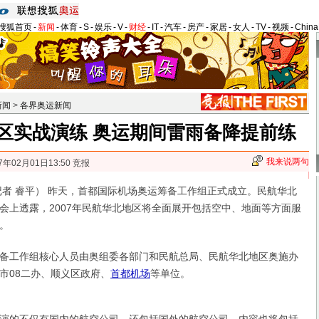
搜狐首页
-
新闻
-
体育
-
S
-
娱乐
-
V
-
财经
-
IT
-
汽车
-
房产
-
家居
-
女人
-
TV
-
视频
-
Chin
新闻
>
各界奥运新闻
区实战演练 奥运期间雷雨备降提前练
我来说两句
7年02月01日13:50 竞报
 睿平） 昨天，首都国际机场奥运筹备工作组正式成立。民航华北
会上透露，2007年民航华北地区将全面展开包括空中、地面等方面服
。
工作组核心人员由奥组委各部门和民航总局、民航华北地区奥施办
市08二办、顺义区政府、
首都机场
等单位。