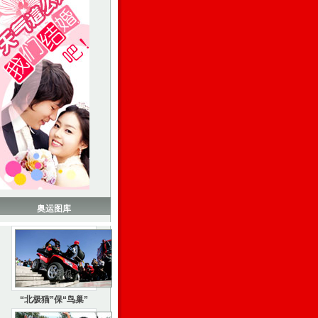
奥运图库
“北极猫”保“鸟巢”