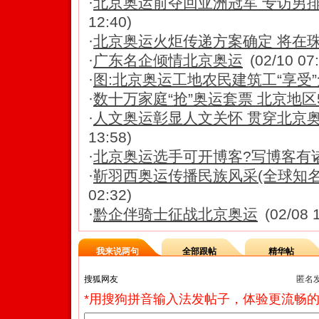
·
北京奥运前夺回亚洲冠军 专访男
12:40)
·
北京奥运火炬传递方案确定 将在
·
广东名企倾情北京奥运
(02/10 07
·
图:北京奥运工地农民建筑工“享受
·
数十万家庭“抢”奥运套票 北京地区
·
人文奥运彰显人文关怀 贯穿北京
13:58)
·
北京奥运选手可开博客?写博客有
·
靳羽西奥运传播民族风采(全球知名华
02:32)
·
黔企伴骑士征战北京奥运
(02/08 
我来说两句
全部跟帖
精华帖
匿名
*用搜狗拼音输入法发帖子，体验更流畅的