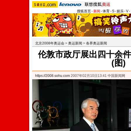
搜狐首页
-
新闻
-
体育
-
S
-
娱乐
-
V
-
北京2008年奥运会
>
奥运新闻
>
各界奥运新闻
伦敦市政厅展出四十余
(图)
https://2008.sohu.com
2007年02月10日13:41 中国新闻网