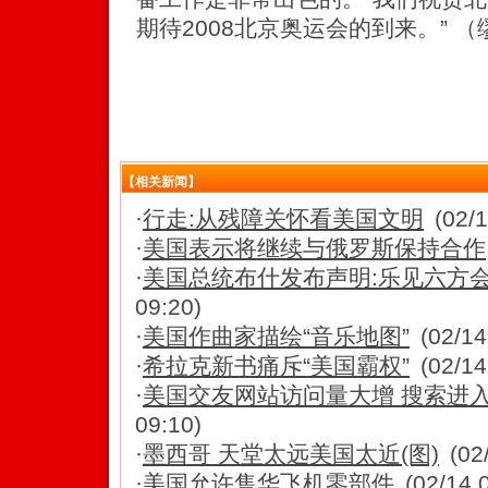
期待2008北京奥运会的到来。” 
【相关新闻】
·
行走:从残障关怀看美国文明
(02/
·
美国表示将继续与俄罗斯保持合作
·
美国总统布什发布声明:乐见六方
09:20)
·
美国作曲家描绘“音乐地图”
(02/14
·
希拉克新书痛斥“美国霸权”
(02/14
·
美国交友网站访问量大增 搜索进入“Lo
09:10)
·
墨西哥 天堂太远美国太近(图)
(02
·
美国允许售华飞机零部件
(02/14 