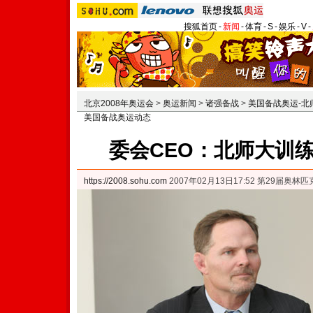
搜狐首页
-
新闻
-
体育
-
S
-
娱乐
-
V
-
北京2008年奥运会
>
奥运新闻
>
诸强备战
>
美国备战奥运-北
美国备战奥运动态
委会CEO：北师大训
https://2008.sohu.com
2007年02月13日17:52 第29届奥